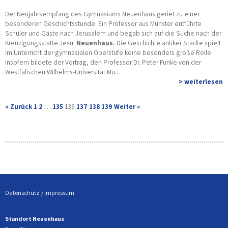
Der Neujahrsempfang des Gymnasiums Neuenhaus geriet zu einer
besonderen Geschichtsstunde: Ein Professor aus Münster entführte
Schüler und Gäste nach Jerusalem und begab sich auf die Suche nach der
Kreuzigungsstätte Jesu.
Neuenhaus.
Die Geschichte antiker Städte spielt
im Unterricht der gymnasialen Oberstufe keine besonders große Rolle.
Insofern bildete der Vortrag, den Professor Dr. Peter Funke von der
Westfälischen Wilhelms-Universität Mü...
> weiterlesen
« Zurück
1
2
…
135
136
137
138
139
Weiter »
Datenschutz
Impressum
Standort Neuenhaus