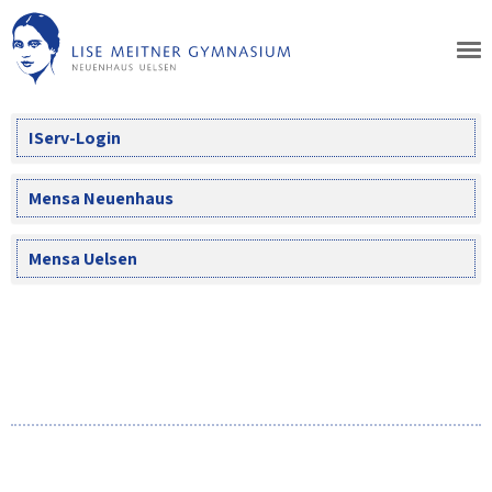
Skip
to
content
IServ-Login
Mensa Neuenhaus
Mensa Uelsen