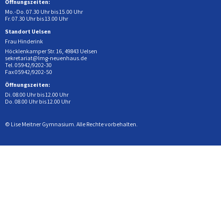
Öffnungszeiten:
Mo.-Do. 07.30 Uhr bis 15.00 Uhr
Fr. 07.30 Uhr bis 13.00 Uhr
Standort Uelsen
Frau Hinderink
Höcklenkamper Str. 16, 49843 Uelsen
sekretariat@lmg-neuenhaus.de
Tel. 05942/9202-30
Fax 05942/9202-50
Öffnungszeiten:
Di. 08.00 Uhr bis 12.00 Uhr
Do. 08.00 Uhr bis 12.00 Uhr
© Lise Meitner Gymnasium. Alle Rechte vorbehalten.