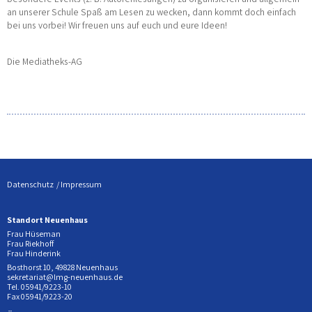
an unserer Schule Spaß am Lesen zu wecken, dann kommt doch einfach
bei uns vorbei! Wir freuen uns auf euch und eure Ideen!
Die Mediatheks-AG
Datenschutz
Impressum
Standort Neuenhaus
Frau Hüseman
Frau Riekhoff
Frau Hinderink
Bosthorst 10, 49828 Neuenhaus
sekretariat@lmg-neuenhaus.de
Tel. 05941/9223-10
Fax 05941/9223-20