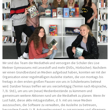
Wir sind das Team der Mediathek und versorgen die Schüler des Lise
Meitner Gymnasiums mit Lesestoff und mehr (DVDs, Hörbücher). Nachdem
wir einen Grundbestand an Medien aufgebaut haben, konnten wir mit der
Organisation einer regelmäßigen Ausleihe starten, die von montags bis
freitags in den ersten großen Pausen von uns in Schülerteams betreut
wird. Darüber hinaus treffen wir uns vierzehntägig (Termin nach Absprache,
7./8. Std.), um uns um (neue) Medienbestände zu kümmern und
gemeinsam weitere Aktionen rund um die Mediathek zu planen. Wenn ihr
Lust habt, diese aktiv mitzugestalten, d. h. mit uns neue Medien
auszusuchen, die Software zu verwalten, die Ausleihe zu betreuen,
besondere Events (z. B. Autorenlesungen) zu organisieren und allgemein