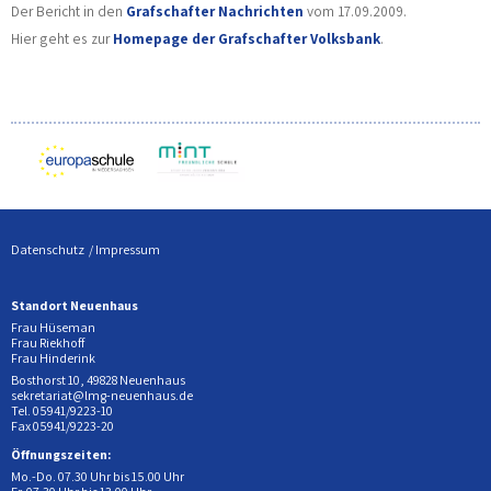
Der Bericht in den
Grafschafter Nachrichten
vom 17.09.2009.
Hier geht es zur
Homepage der Grafschafter Volksbank
.
Datenschutz
Impressum
Standort Neuenhaus
Frau Hüseman
Frau Riekhoff
Frau Hinderink
Bosthorst 10, 49828 Neuenhaus
sekretariat@lmg-neuenhaus.de
Tel. 05941/9223-10
Fax 05941/9223-20
Öffnungszeiten:
Mo.-Do. 07.30 Uhr bis 15.00 Uhr