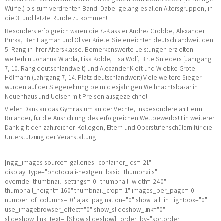
Würfel) bis zum verdrehten Band. Dabei gelang es allen Altersgruppen, in
die 3. und letzte Runde zu kommen!
Besonders erfolgreich waren die 7.-Klässler Andres Grobbe, Alexander
Purka, Ben Hagman und Oliver Kriete: Sie erreichten deutschlandweit den
5. Rang in ihrer Altersklasse. Bemerkenswerte Leistungen erzielten
weiterhin Johanna Wiarda, Lisa Kolde, Lisa Wolf, Birte Snieders (Jahrgang
7, 10. Rang deutschlandweit) und Alexander Kieft und Wiebke Grote
Hölmann (Jahrgang 7, 14. Platz deutschlandweit).Viele weitere Sieger
wurden auf der Siegerehrung beim diesjährigen Weihnachtsbasar in
Neuenhaus und Uelsen mit Preisen ausgezeichnet.
Vielen Dank an das Gymnasium an der Vechte, insbesondere an Herrn
Rülander, für die Ausrichtung des erfolgreichen Wettbewerbs! Ein weiterer
Dank gilt den zahlreichen Kollegen, Eltern und Oberstufenschülern für die
Unterstützung der Veranstaltung.
[ngg_images source="galleries" container_ids="21"
display_type="photocrati-nextgen_basic_thumbnails"
override_thumbnail_settings="0" thumbnail_width="240"
thumbnail_height="160" thumbnail_crop="1" images_per_page="0"
number_of_columns="0" ajax_pagination="0" show_all_in_lightbox="0"
use_imagebrowser_effect="0" show_slideshow_link="0"
slideshow_link_text="[Show slideshow]" order_by="sortorder"