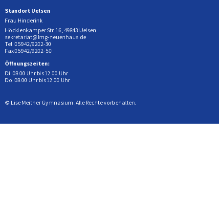
Standort Uelsen
Frau Hinderink
Höcklenkamper Str. 16, 49843 Uelsen
sekretariat@lmg-neuenhaus.de
Tel. 05942/9202-30
Fax 05942/9202-50
Öffnungszeiten:
Di. 08.00 Uhr bis 12.00 Uhr
Do. 08.00 Uhr bis 12.00 Uhr
© Lise Meitner Gymnasium. Alle Rechte vorbehalten.