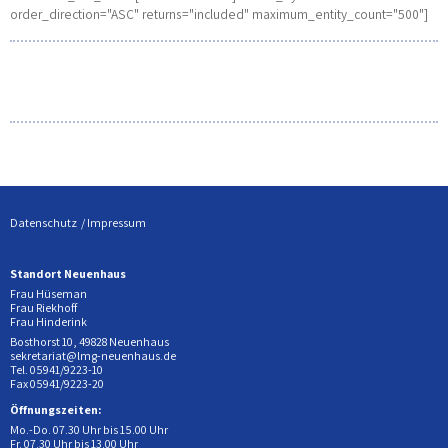
order_direction="ASC" returns="included" maximum_entity_count="500"]
Datenschutz
Impressum
Standort Neuenhaus
Frau Hüseman
Frau Riekhoff
Frau Hinderink
Bosthorst 10, 49828 Neuenhaus
sekretariat@lmg-neuenhaus.de
Tel. 05941/9223-10
Fax 05941/9223-20
Öffnungszeiten:
Mo.-Do. 07.30 Uhr bis 15.00 Uhr
Fr. 07.30 Uhr bis 13.00 Uhr