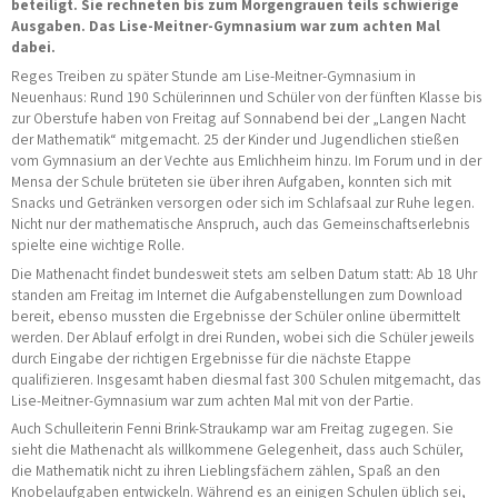
beteiligt. Sie rechneten bis zum Morgengrauen teils schwierige
Ausgaben. Das Lise-Meitner-Gymnasium war zum achten Mal
dabei.
Reges Treiben zu später Stunde am Lise-Meitner-Gymnasium in
Neuenhaus: Rund 190 Schülerinnen und Schüler von der fünften Klasse bis
zur Oberstufe haben von Freitag auf Sonnabend bei der „Langen Nacht
der Mathematik“ mitgemacht. 25 der Kinder und Jugendlichen stießen
vom Gymnasium an der Vechte aus Emlichheim hinzu. Im Forum und in der
Mensa der Schule brüteten sie über ihren Aufgaben, konnten sich mit
Snacks und Getränken versorgen oder sich im Schlafsaal zur Ruhe legen.
Nicht nur der mathematische Anspruch, auch das Gemeinschaftserlebnis
spielte eine wichtige Rolle.
Die Mathenacht findet bundesweit stets am selben Datum statt: Ab 18 Uhr
standen am Freitag im Internet die Aufgabenstellungen zum Download
bereit, ebenso mussten die Ergebnisse der Schüler online übermittelt
werden. Der Ablauf erfolgt in drei Runden, wobei sich die Schüler jeweils
durch Eingabe der richtigen Ergebnisse für die nächste Etappe
qualifizieren. Insgesamt haben diesmal fast 300 Schulen mitgemacht, das
Lise-Meitner-Gymnasium war zum achten Mal mit von der Partie.
Auch Schulleiterin Fenni Brink-Straukamp war am Freitag zugegen. Sie
sieht die Mathenacht als willkommene Gelegenheit, dass auch Schüler,
die Mathematik nicht zu ihren Lieblingsfächern zählen, Spaß an den
Knobelaufgaben entwickeln. Während es an einigen Schulen üblich sei,