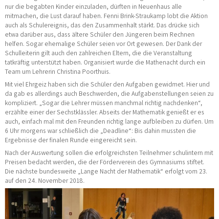
nur die begabten Kinder einzuladen, dürften in Neuenhaus alle
mitmachen, die Lust darauf haben. Fenni Brink-Straukamp lobt die Aktion
auch als Schulereignis, das den Zusammenhalt stärkt. Das drücke sich
etwa darüber aus, dass ältere Schüler den Jüngeren beim Rechnen
helfen. Sogar ehemalige Schüler seien vor Ort gewesen. Der Dank der
Schulleiterin gilt auch den zahlreichen Eltern, die die Veranstaltung
tatkräftig unterstützt haben. Organisiert wurde die Mathenacht durch ein
Team um Lehrerin Christina Poorthuis.
Mit viel Ehrgeiz haben sich die Schüler den Aufgaben gewidmet. Hier und
da gab es allerdings auch Beschwerden, die Aufgabenstellungen seien zu
kompliziert. „Sogar die Lehrer müssen manchmal richtig nachdenken“,
erzählte einer der Sechstklässler. Abseits der Mathematik genießt er es
auch, einfach mal mit den Freunden richtig lange aufbleiben zu dürfen. Um
6 Uhr morgens war schließlich die „Deadline“: Bis dahin mussten die
Ergebnisse der finalen Runde eingereicht sein.
Nach der Auswertung sollen die erfolgreichsten Teilnehmer schulintern mit
Preisen bedacht werden, die der Förderverein des Gymnasiums stiftet.
Die nächste bundesweite „Lange Nacht der Mathematik“ erfolgt vom 23.
auf den 24. November 2018.