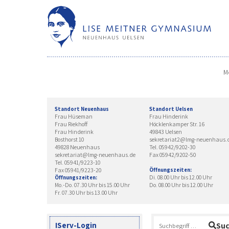
Skip
to
content
M
Standort Neuenhaus
Standort Uelsen
Frau Hüseman
Frau Hinderink
Frau Riekhoff
Höcklenkamper Str. 16
Frau Hinderink
49843 Uelsen
Bosthorst 10
sekretariat2@lmg-neuenhaus.
49828 Neuenhaus
Tel. 05942/9202-30
sekretariat@lmg-neuenhaus.de
Fax 05942/9202-50
Tel. 05941/9223-10
Fax 05941/9223-20
Öffnungszeiten:
Di. 08.00 Uhr bis 12.00 Uhr
Öffnungszeiten:
Mo.-Do. 07.30 Uhr bis 15.00 Uhr
Do. 08.00 Uhr bis 12.00 Uhr
Fr. 07.30 Uhr bis 13.00 Uhr
Suchen
IServ-Login
Su
nach: