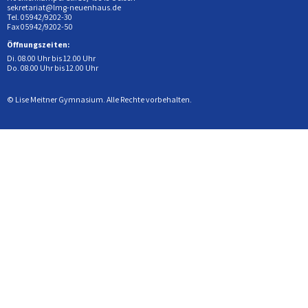
sekretariat@lmg-neuenhaus.de
Tel. 05942/9202-30
Fax 05942/9202-50
Öffnungszeiten:
Di. 08.00 Uhr bis 12.00 Uhr
Do. 08.00 Uhr bis 12.00 Uhr
© Lise Meitner Gymnasium. Alle Rechte vorbehalten.