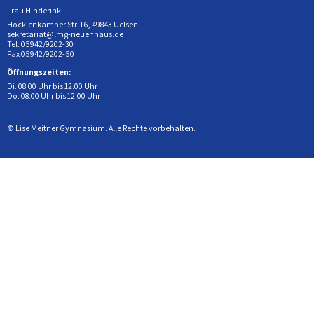
Frau Hinderink
Höcklenkamper Str. 16, 49843 Uelsen
sekretariat@lmg-neuenhaus.de
Tel. 05942/9202-30
Fax 05942/9202-50
Öffnungszeiten:
Di. 08.00 Uhr bis 12.00 Uhr
Do. 08.00 Uhr bis 12.00 Uhr
© Lise Meitner Gymnasium. Alle Rechte vorbehalten.