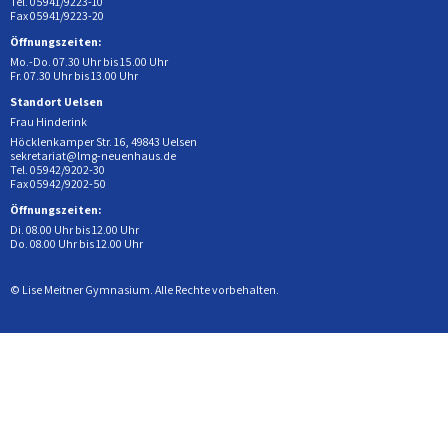
Tel. 05941/9223-10
Fax 05941/9223-20
Öffnungszeiten:
Mo.-Do. 07.30 Uhr bis 15.00 Uhr
Fr. 07.30 Uhr bis 13.00 Uhr
Standort Uelsen
Frau Hinderink
Höcklenkamper Str. 16, 49843 Uelsen
sekretariat@lmg-neuenhaus.de
Tel. 05942/9202-30
Fax 05942/9202-50
Öffnungszeiten:
Di. 08.00 Uhr bis 12.00 Uhr
Do. 08.00 Uhr bis 12.00 Uhr
© Lise Meitner Gymnasium. Alle Rechte vorbehalten.