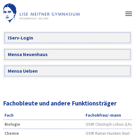
Skip
to
content
IServ-Login
Mensa Neuenhaus
Mensa Uelsen
Fachobleute und andere Funktionsträger
Fach
Fachobfrau/-mann
Biologie
OStR Christoph Lohuis (Lhs)
Chemie
OStR Rainer Huisken (Hui)