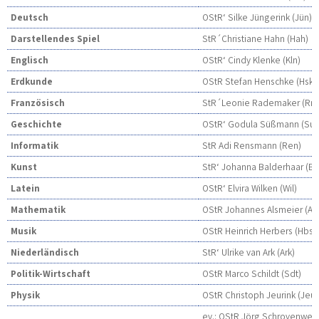
Deutsch
OStR‘ Silke Jüngerink (Jün)
Darstellendes Spiel
StR´Christiane Hahn (Hah)
Englisch
OStR‘ Cindy Klenke (Kln)
Erdkunde
OStR Stefan Henschke (Hsk)
Französisch
StR´Leonie Rademaker (Rm
Geschichte
OStR‘ Godula Süßmann (Sue
Informatik
StR Adi Rensmann (Ren)
Kunst
StR‘ Johanna Balderhaar (Ba
Latein
OStR‘ Elvira Wilken (Wil)
Mathematik
OStR Johannes Alsmeier (Als
Musik
OStR Heinrich Herbers (Hbs)
Niederländisch
StR‘ Ulrike van Ark (Ark)
Politik-Wirtschaft
OStR Marco Schildt (Sdt)
Physik
OStR Christoph Jeurink (Jeu)
ev.: OStR Jörg Schrovenwev