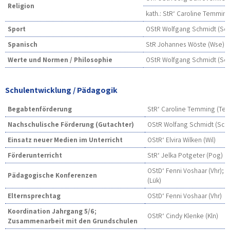
Religion
kath.: StR‘ Caroline Temmin
Sport
OStR Wolfgang Schmidt (Sch
Spanisch
StR Johannes Wöste (Wse)
Werte und Normen / Philosophie
OStR Wolfgang Schmidt (Sch
Schulentwicklung / Pädagogik
Begabtenförderung
StR‘ Caroline Temming (Te
Nachschulische Förderung (Gutachter)
OStR Wolfang Schmidt (Sch)
Einsatz neuer Medien im Unterricht
OStR‘ Elvira Wilken (Wil)
Förderunterricht
StR‘ Jelka Potgeter (Pog)
OStD‘ Fenni Voshaar (Vhr); 
Pädagogische Konferenzen
(Lük)
Elternsprechtag
OStD‘ Fenni Voshaar (Vhr)
Koordination Jahrgang 5/6;
OStR‘ Cindy Klenke (Kln)
Zusammenarbeit mit den Grundschulen