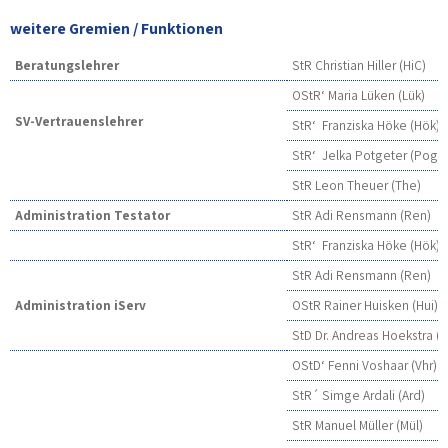
weitere Gremien / Funktionen
Beratungslehrer
StR Christian Hiller (HiC)
OStR‘ Maria Lüken (Lük)
SV-Vertrauenslehrer
StR‘ Franziska Höke (Hök)
StR‘ Jelka Potgeter (Pog)
StR Leon Theuer (The)
Administration Testator
StR Adi Rensmann (Ren)
StR‘ Franziska Höke (Hök)
StR Adi Rensmann (Ren)
Administration iServ
OStR Rainer Huisken (Hui)
StD Dr. Andreas Hoekstra (
OStD‘ Fenni Voshaar (Vhr)
StR´ Simge Ardali (Ard)
StR Manuel Müller (Mül)