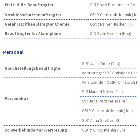
Erste-Hilfe-Beauftragter
StR David Rademaker-Cone
Strahlenschutzbeauftragter
OStR Christoph Jeurink (Jeu
Gefahrstoffbeauftragter Chemie
OStR Rainer Huisken (Hui)
Beauftragter für Alarmpläne
StD Sven Hensen (Hnn)
Personal
StR‘ Jana Thole (Tho)
Gleichstellungsbeauftragte
Vertretung: StR´ Christiane Hahn
Vorsitzender: OStR‘ Christoph Lo
StR Manuel Müller (Mül)
Personalrat
StR Jens Peitzmeier (Pei)
OStR Christoph Jeurink (Jeu)
StR‘ Anna Stieber (Sti)
Schwerbehinderten-Vertretung
OStR‘ Cindy Klenke (Kln)