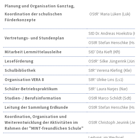
Planung und Organisation Ganztag,
Koordination der schulischen
OStR‘ Maria Lüken (Lük)
Förderkonzepte
StD Dr. Andreas Hoekstra (H
Vertretungs- und Stundenplan
OStR Stefan Henschke (Hsk)
Mitarbeit Lernmittelausleihe
StD' Dita Kieft (Kft)
Leseförderung
OStR‘ Silke Jüngerink (Jün)
Schulbibliothek
StR‘ Verena Klefing (Kle)
Organisation VERA 8
StR‘ Ulrike Lins (Ls1)
Schüler-Betriebspraktikum
StR‘ Laura Narjes (Nar)
Studien- / Berufsinformation
OStR Marco Schildt (Sdt)
Leitung der Sammlung Erdkunde
OStR Stefan Henschke (Hsk)
Koordination, Organisation und
Weiterentwicklung der Aktivitäten im
OStR Christoph Jeurink (Jeu
Rahmen der "MINT-freundlichen Schule"
Leitung: im Wechsel