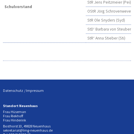
StR Jens Peitzmeier (Pei)
Schulvorstand
OStR Jörg Schrovenwever 
StR Ole Snyders (Syd)
StD‘ Barbara von Steuber (
StR‘ Anna Stieber (Sti)
Datenschutz
Impressum
Standort Neuenhaus
Frau Hüseman
Frau Riekhoff
Frau Hinderink
Bosthorst 10, 49828 Neuenhaus
sekretariat@lmg-neuenhaus.de