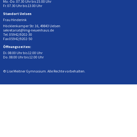
Mo.-Do. 07.30 Uhr bis 15.00 Uhr
Fr. 07.30 Uhr bis 13.00 Uhr
Standort Uelsen
Frau Hinderink
Höcklenkamper Str. 16, 49843 Uelsen
sekretariat@lmg-neuenhaus.de
Tel. 05942/9202-30
Fax 05942/9202-50
Öffnungszeiten:
Di. 08.00 Uhr bis 12.00 Uhr
Do. 08.00 Uhr bis 12.00 Uhr
© Lise Meitner Gymnasium. Alle Rechte vorbehalten.