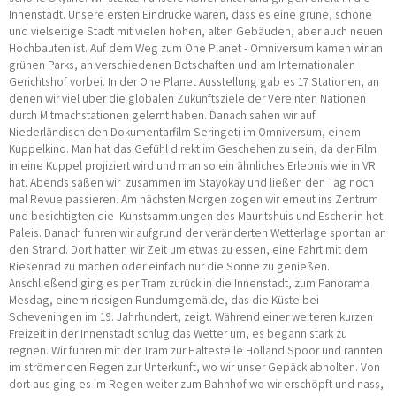
Innenstadt. Unsere ersten Eindrücke waren, dass es eine grüne, schöne
und vielseitige Stadt mit vielen hohen, alten Gebäuden, aber auch neuen
Hochbauten ist. Auf dem Weg zum
One Planet - Omniversum
kamen wir an
grünen Parks, an verschiedenen Botschaften und am
Internationalen
Gerichtshof
vorbei. In der
One Planet Ausstellung
gab es 17 Stationen, an
denen wir viel über die globalen Zukunftsziele der Vereinten Nationen
durch Mitmachstationen gelernt haben. Danach sahen wir auf
Niederländisch den Dokumentarfilm
Seringeti
im
Omniversum,
einem
Kuppelkino. Man hat das Gefühl direkt im Geschehen zu sein, da der Film
in eine Kuppel projiziert wird und man so ein ähnliches Erlebnis wie in VR
hat. Abends saßen wir zusammen im
Stayokay
und ließen den Tag noch
mal Revue passieren. Am nächsten Morgen zogen wir erneut ins Zentrum
und besichtigten die Kunstsammlungen des
Mauritshuis
und
Escher in het
Paleis
. Danach fuhren wir aufgrund der veränderten Wetterlage spontan an
den Strand. Dort hatten wir Zeit um etwas zu essen, eine Fahrt mit dem
Riesenrad zu machen oder einfach nur die Sonne zu genießen.
Anschließend ging es per Tram zurück in die Innenstadt, zum
Panorama
Mesdag
, einem riesigen Rundumgemälde, das die Küste bei
Scheveningen im 19. Jahrhundert, zeigt. Während einer weiteren kurzen
Freizeit in der Innenstadt schlug das Wetter um, es begann stark zu
regnen. Wir fuhren mit der Tram zur Haltestelle
Holland Spoor
und rannten
im strömenden Regen zur Unterkunft, wo wir unser Gepäck abholten. Von
dort aus ging es im Regen weiter zum Bahnhof wo wir erschöpft und nass,