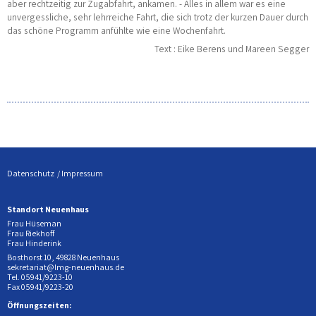
aber rechtzeitig zur Zugabfahrt, ankamen. - Alles in allem war es eine
unvergessliche, sehr lehrreiche Fahrt, die sich trotz der kurzen Dauer durch
das schöne Programm anfühlte wie eine Wochenfahrt.
Text : Eike Berens und Mareen Segger
Datenschutz
Impressum
Standort Neuenhaus
Frau Hüseman
Frau Riekhoff
Frau Hinderink
Bosthorst 10, 49828 Neuenhaus
sekretariat@lmg-neuenhaus.de
Tel. 05941/9223-10
Fax 05941/9223-20
Öffnungszeiten: