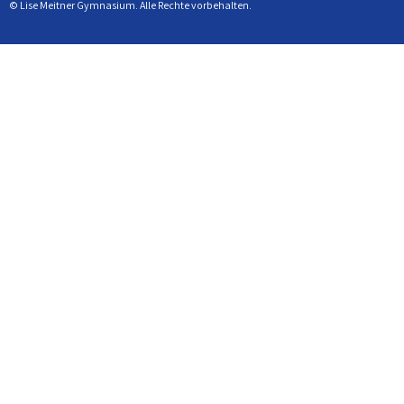
© Lise Meitner Gymnasium. Alle Rechte vorbehalten.