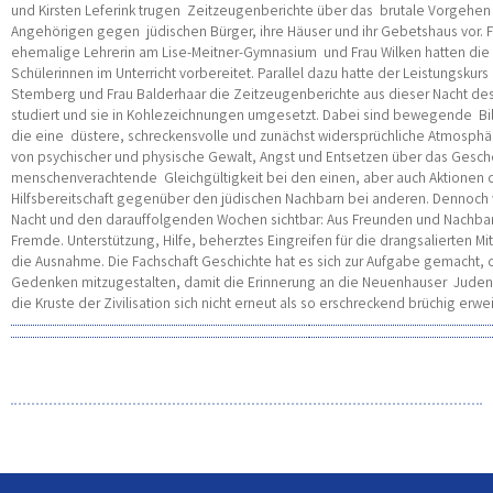
und Kirsten Leferink trugen Zeitzeugenberichte über das brutale Vorgehen
Angehörigen gegen jüdischen Bürger, ihre Häuser und ihr Gebetshaus vor. Fr
ehemalige Lehrerin am Lise-Meitner-Gymnasium und Frau Wilken hatten die 
Schülerinnen im Unterricht vorbereitet. Parallel dazu hatte der Leistungskurs 
Stemberg und Frau Balderhaar die Zeitzeugenberichte aus dieser Nacht de
studiert und sie in Kohlezeichnungen umgesetzt. Dabei sind bewegende Bi
die eine düstere, schreckensvolle und zunächst widersprüchliche Atmosphär
von psychischer und physische Gewalt, Angst und Entsetzen über das Gesc
menschenverachtende Gleichgültigkeit bei den einen, aber auch Aktionen 
Hilfsbereitschaft gegenüber den jüdischen Nachbarn bei anderen. Dennoch w
Nacht und den darauffolgenden Wochen sichtbar: Aus Freunden und Nachbar
Fremde. Unterstützung, Hilfe, beherztes Eingreifen für die drangsalierten M
die Ausnahme. Die Fachschaft Geschichte hat es sich zur Aufgabe gemacht, d
Gedenken mitzugestalten, damit die Erinnerung an die Neuenhauser Juden
die Kruste der Zivilisation sich nicht erneut als so erschreckend brüchig erwei