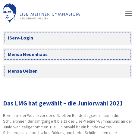
Skip
to
content
IServ-Login
Mensa Neuenhaus
Mensa Uelsen
Das LMG hat gewählt – die Juniorwahl 2021
Bereits in der Woche vor der offizielllen Bundestagswahl haben die
Schüler:innen der Jahrgänge 8 bis 13 des Lise-Meitner-Gymnasiums an der
Juniorwahl teilgenommen. Die Juniorwahl ist ein bundesweites
Schulprojekt zur politischen Bildung und bietet Schüler:innen eine