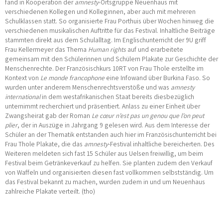
fand in Kooperation der
amnesty
-Ortsgruppe Neuenhaus mit
verschiedenen Kollegen und Kolleginnen, aber auch mit mehreren
Schulklassen statt. So organisierte Frau Porthuis über Wochen hinweg die
verschiedenen musikalischen Auftritte für das Festival. Inhaltliche Beiträge
stammten direkt aus dem Schulalltag. Im Englischunterricht der 9U griff
Frau Kellermeyer das Thema
Human rights
auf und erarbeitete
gemeinsam mit den Schülerinnen und Schülern Plakate zur Geschichte der
Menschenrechte. Der Französischkurs 10RT von Frau Thole erstellte im
Kontext von
Le monde francophone
eine Infowand über Burkina Faso. So
wurden unter anderem Menschenrechtsverstöße und was
amnesty
international
in dem westafrikanischen Staat bereits diesbezüglich
unternimmt recherchiert und präsentiert. Anlass zu einer Einheit über
Zwangsheirat gab der Roman
Le cœur n’est pas un genou que l’on peut
plier
, der in Auszüge in Jahrgang 9 gelesen wird. Aus dem Interesse der
Schüler an der Thematik entstanden auch hier im Französischunterricht bei
Frau Thole Plakate, die das
amnesty
-Festival inhaltliche bereicherten. Des
Weiteren meldeten sich fast 15 Schüler aus Uelsen freiwillig, um beim
Festival beim Getränkeverkauf zu helfen. Sie planten zudem den Verkauf
von Waffeln und organisierten diesen fast vollkommen selbstständig. Um
das Festival bekannt zu machen, wurden zudem in und um Neuenhaus
zahlreiche Plakate verteilt. (tho)