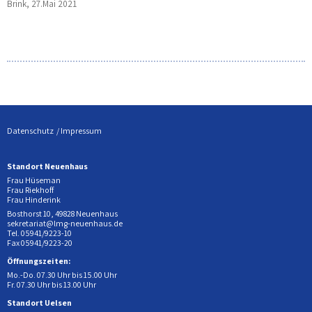
Brink, 27.Mai 2021
Datenschutz
Impressum
Standort Neuenhaus
Frau Hüseman
Frau Riekhoff
Frau Hinderink
Bosthorst 10, 49828 Neuenhaus
sekretariat@lmg-neuenhaus.de
Tel. 05941/9223-10
Fax 05941/9223-20
Öffnungszeiten:
Mo.-Do. 07.30 Uhr bis 15.00 Uhr
Fr. 07.30 Uhr bis 13.00 Uhr
Standort Uelsen