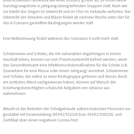
unterrichtenden Lehrkräfte Bei einer Inzidenz größer als 50 finden keine
Ganztagsangebote in jahrgangsübergreifenden Gruppen statt. Nach wie
vor bleibt das Singen im Unterricht und im Chor im Gebäude verboten. Der
Unterricht der Streicher und Bläser findet ab nächster Woche unter den für
das A-Szenario gestellten Bedingungen wieder statt.
Eine Notbetreuung findet während des Szenarios A nicht mehr statt.
Schülerinnen und Schüler, die mit vulnerablen Angehörigen in einem
Haushalt leben, können nur vom Präsenzunterricht befreit werden, wenn
das Gesundheitsamt eine Infektionsschutzmaßnahme für die Schule (z.B.
Quarantäne für eine Klasse oder einen Jahrgang) anordnet. Schülerinnen
und Schüler, die selbst zu einer Risikogruppe gehören und dieses durch
ein ärztliches Attest nachgewiesen haben, können auf Wunsch der
Erziehungsberechtigten schulische Aufgaben von zuhause aus
wahrnehmen.
Aktuell ist das Betreten der Schulgebäude außerschulischen Personen nur
gestattet mit Voranmeldung (05941/922310 bzw. 05942/920230) und
Zertifikat über einen negativen Corona-Test.