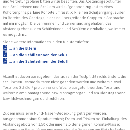
und Vertretungspläne bitten wir zu beachten. Das Abstandsgebot unter
den Schülerinnen und Schülern wird aufgehoben zugunsten eines
Kohortenprinzips. Eine Kohorte umfasst i.d.R. einen Schuljahrgang, außer
im Bereich des Ganztags, hier sind übergreifende Gruppen in Absprache
mit mir möglich. Die Lehrerinnen und Lehrer sind angehalten, das
Abstandsgebot zu den Schülerinnen und Schülern einzuhalten, wo immer
es möglich ist.
Siehe weitere Informationen in den Ministerbriefen:
... an die Eltern
... an die SchülerInnen der Sek. I
... an die SchülerInnen der Sek. II
Aktuell ist davon auszugehen, das sich an der Testpflicht nichts ändert, die
schulischen Testmodalitäten nicht geändert werden und weiterhin zwei
Tests pro Schüler/ pro Lehrer und Woche ausgeteilt werden. Tests sind
weiterhin am Sonntagabend bzw. Montagmorgen und am Dienstagabend
bzw. Mittwochmorgen durchzuführen.
Zudem muss eine Mund- Nasen-Bedeckung getragen werden.
Ausgenommen sind: Sportunterricht; Essen und Trinken bei Einhaltung des
Abstandsgebots von 1,50 oder innerhalb der eigenen Kohorte/Klasse;
während der Raumlüftung und wenn sich die Personen am Platz befinden;