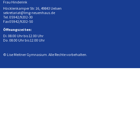
Frau Hinderink
Höcklenkamper Str. 16, 49843 Uelsen
sekretariat@lmg-neuenhaus.de
Tel. 05942/9202-30
Fax 05942/9202-50
Öffnungszeiten:
Di. 08.00 Uhr bis 12.00 Uhr
Do. 08.00 Uhr bis 12.00 Uhr
© Lise Meitner Gymnasium. Alle Rechte vorbehalten.