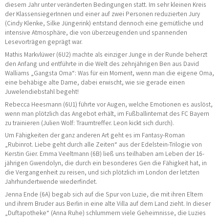
diesem Jahr unter veränderten Bedingungen statt. Im sehr kleinen Kreis
der KlassensiegerInnen und einer auf zwei Personen reduzierten Jury
(Cindy Klenke, Silke Jüngerink) entstand dennoch eine gemütliche und
intensive Atmosphäre, die von überzeugenden und spannenden
Lesevorträgen geprägt war.
Mathis Markvlüwer (6U2) machte als einziger Junge in der Runde beherzt
den Anfang und entführte in die Welt des zehnjährigen Ben aus David
Walliams „Gangsta Oma“: Was für ein Moment, wenn man die eigene Oma,
eine behäbige alte Dame, dabei erwischt, wie sie gerade einen
Juwelendiebstahl begeht!
Rebecca Heesmann (6U1) führte vor Augen, welche Emotionen es auslöst,
wenn man plötzlich das Angebot erhält, im Fußballinternat des FC Bayern
zu trainieren (Julien Wolf: Traumtreffer. Leon kickt sich durch).
Um Fähigkeiten der ganz anderen Art geht es im Fantasy-Roman
„Rubinrot. Liebe geht durch alle Zeiten“ aus der Edelstein-Trilogie von
Kerstin Gier. Emma Veeltmann (6B) ließ uns teilhaben am Leben der 16-
jährigen Gwendolyn, die durch ein besonderes Gen die Fähigkeit hat, in
die Vergangenheit zu reisen, und sich plötzlich im London der letzten
Jahrhundertwende wiederfindet.
Jenna Ende (6A) begab sich auf die Spur von Luzie, die mit ihren Eltern
und ihrem Bruder aus Berlin in eine alte Villa auf dem Land zieht. In dieser
„Duftapotheke“ (Anna Ruhe) schlummern viele Geheimnisse, die Luzies