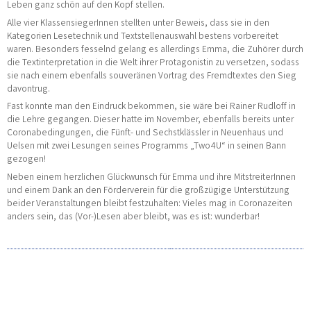
Leben ganz schön auf den Kopf stellen.
Alle vier KlassensiegerInnen stellten unter Beweis, dass sie in den
Kategorien Lesetechnik und Textstellenauswahl bestens vorbereitet
waren. Besonders fesselnd gelang es allerdings Emma, die Zuhörer durch
die Textinterpretation in die Welt ihrer Protagonistin zu versetzen, sodass
sie nach einem ebenfalls souveränen Vortrag des Fremdtextes den Sieg
davontrug.
Fast konnte man den Eindruck bekommen, sie wäre bei Rainer Rudloff in
die Lehre gegangen. Dieser hatte im November, ebenfalls bereits unter
Coronabedingungen, die Fünft- und Sechstklässler in Neuenhaus und
Uelsen mit zwei Lesungen seines Programms „Two4U“ in seinen Bann
gezogen!
Neben einem herzlichen Glückwunsch für Emma und ihre MitstreiterInnen
und einem Dank an den Förderverein für die großzügige Unterstützung
beider Veranstaltungen bleibt festzuhalten: Vieles mag in Coronazeiten
anders sein, das (Vor-)Lesen aber bleibt, was es ist: wunderbar!