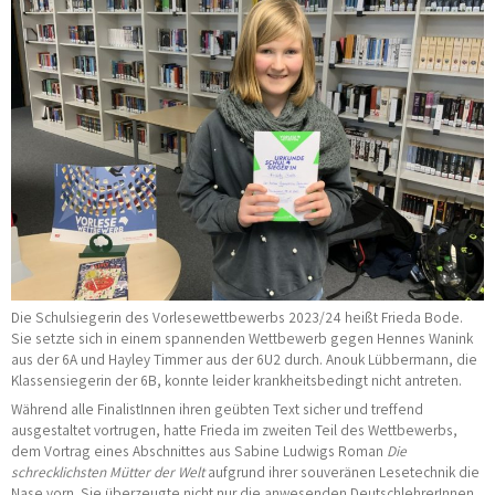
Die Schulsiegerin des Vorlesewettbewerbs 2023/24 heißt Frieda Bode.
Sie setzte sich in einem spannenden Wettbewerb gegen Hennes Wanink
aus der 6A und Hayley Timmer aus der 6U2 durch. Anouk Lübbermann, die
Klassensiegerin der 6B, konnte leider krankheitsbedingt nicht antreten.
Während alle FinalistInnen ihren geübten Text sicher und treffend
ausgestaltet vortrugen, hatte Frieda im zweiten Teil des Wettbewerbs,
dem Vortrag eines Abschnittes aus Sabine Ludwigs Roman
Die
schrecklichsten Mütter der Welt
aufgrund ihrer souveränen Lesetechnik die
Nase vorn. Sie überzeugte nicht nur die anwesenden DeutschlehrerInnen