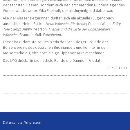
der sechsten Klassen, sondern auch den amtierenden Bundessieger des
Vorlesewettbewerbs Mika Ekelhoff, der als Jurymitglied dabei war.
Alle vier KlassensiegerInnen durften sich ein aktuelles Jugendbuch
aussuchen (Helen Rutter:
Neun Wünsche für Archie
; Corinna Wieja:
Fairy
Tale Camp
; Jenny Pearson:
Franky und die Liste der unbezahlbaren
Wünsche
; Brandon Mull:
Fabelheim
).
Frieda ist zudem stolze Besitzerin der Schulsieger-Urkunde des
Börsenvereins des deutschen Buchhandels und konnte für den
Kreisentscheid gleich noch einige Tipps von Mika mitnehmen.
Das LMG drückt für die nächste Runde die Daumen, Frieda!
Jün, 9.12.23
Datenschutz
Impressum