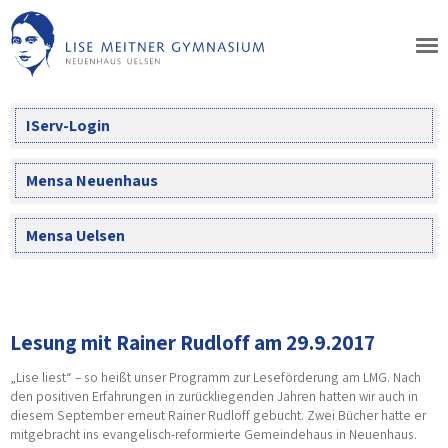
Skip
to
content
IServ-Login
Mensa Neuenhaus
Mensa Uelsen
Lesung mit Rainer Rudloff am 29.9.2017
„Lise liest“ – so heißt unser Programm zur Leseförderung am LMG. Nach
den positiven Erfahrungen in zurückliegenden Jahren hatten wir auch in
diesem September erneut Rainer Rudloff gebucht. Zwei Bücher hatte er
mitgebracht ins evangelisch-reformierte Gemeindehaus in Neuenhaus.