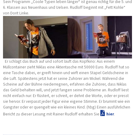
Sein Programm „Coole Typen leben länger“ ist genau richtig für die 5. und
6. Klassen aus Neuenhaus und Uelsen. Rudloff beginnt mit „Fett Kohle“
von Dorit Linke.
Er schlägt das Buch auf und sofort läuft das Kopfkino: Aus einem
Müllcontainer zieht Niklas eine Aktentasche mit 50000 Euro. Rudloff hat so
eine Tasche dabei, er greift hinein und wirft einen Stapel Geldscheine in
die Luft. Spätestens jetzt hat er seine Zuhörer am Wickel. Während die
Scheine auf der Bühne niederregnen, erfahren die Zuhörer, dass Niklas
das Geld behalten will, und jetzt fangen seine Probleme an. Rudloff liest
nicht einfach nur: Er flüstert, er schreit, er dehnt die Worte, oder er presst
sie hervor. Er verpasst jeder Figur eine eigene Stimme. Er brummt wie ein
Gangster oder er quengelt wie ein kleines Kind. (hbg) Einen ausführlichen
Bericht zu dieser Lesung mit Rainer Rudloff erhalten Sie
hier
.