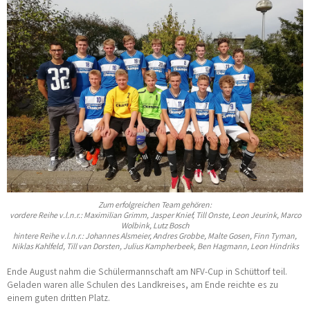
Zum erfolgreichen Team gehören:
vordere Reihe v.l.n.r.: Maximilian Grimm, Jasper Knief, Till Onste, Leon Jeurink, Marco
Wolbink, Lutz Bosch
hintere Reihe v.l.n.r.: Johannes Alsmeier, Andres Grobbe, Malte Gosen, Finn Tyman,
Niklas Kahlfeld, Till van Dorsten, Julius Kampherbeek, Ben Hagmann, Leon Hindriks
Ende August nahm die Schülermannschaft am NFV-Cup in Schüttorf teil.
Geladen waren alle Schulen des Landkreises, am Ende reichte es zu
einem guten dritten Platz.