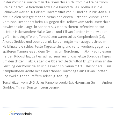
In der Vorrunde konnte man die Oberschule Schüttorf, die Freiherr vom
Stein Oberschule Nordhorn sowie die Hauptschule Gildehaus in die
Schranken weisen. Mit einem Torverhältnis von 7:0 und neun Punkten aus
drei Spielen belegte man souverän den ersten Platz der Gruppe B der
Vorrunde. Besonders beim 4:0 gegen die Freiherr vom Stein Oberschule
bewiesen die Jungs ihr Können: Aus einer sicheren Defensive heraus
leiteten insbesondere Malte Gosen und Till van Dorsten immer wieder
gefährliche Angriffe ein, Torschützen waren Julius Kampherbeek (2x),
Andres Grobbe und Leon Jeurink. Leider zeigte man ausgerechnet im
Halbfinale die schlechteste Tagesleistung und verlor verdient gegen den
späteren Turniersieger, dem Gymnasium Nordhorn, mit 0:4. Nach diesem
herben Rückschlag galt es sich aufzuraffen für das letzte Spiel des Tages
um den dritten Platz. Gegen die Oberschule Schüttorf knüpfte man an die
Leistung der Vorrunde an und gewann souverän mit 3:0. Besonders Julius
Kampherbeek krönte mit einer schönen Torvorlage auf Till van Dorsten
und zwei eigenen Treffern seinen guten Tag.
Torschützen vom LMG: Julius Kampherbeek (6x), Maximilian Grimm, Andres
Grobbe, Till van Dorsten, Leon Jeurink