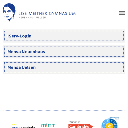
Skip
to
content
IServ-Login
Mensa Neuenhaus
Mensa Uelsen