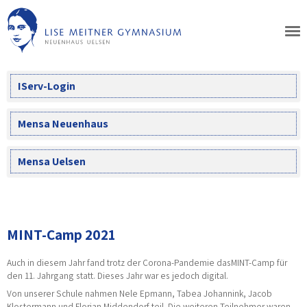
Skip
to
content
IServ-Login
Mensa Neuenhaus
Mensa Uelsen
MINT-Camp 2021
Auch
in diesem
Jahr f
and
trotz der Corona-Pandemie das
MINT
-
Camp für
den 11. Jahrgang statt.
Dieses Jahr war es jedoch digital.
Von unserer Schule nahmen Nele Epmann, Tabea Johannink, Jacob
Klostermann und Florian Middendorf teil. Die weiteren Teilnehmer waren