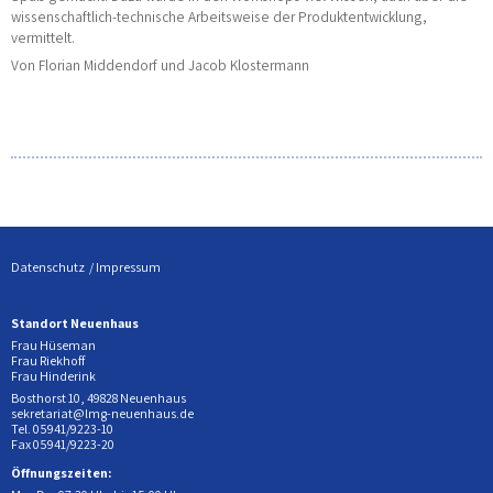
wissenschaftlich-technische Arbeitsweise der Produktentwicklung,
vermitt
elt.
V
on Florian Middendorf und Jacob Klostermann
Datenschutz
Impressum
Standort Neuenhaus
Frau Hüseman
Frau Riekhoff
Frau Hinderink
Bosthorst 10, 49828 Neuenhaus
sekretariat@lmg-neuenhaus.de
Tel. 05941/9223-10
Fax 05941/9223-20
Öffnungszeiten: