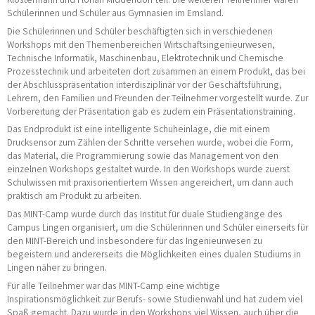
Schülerinnen und Schüler aus Gymnasien im Emsland.
Die Schüler
innen und Schüler
beschäftigten sich in verschiedenen
Workshop
s
mit den Themenbereich
en
Wirtschaftsingenieurwesen,
Technische Informatik, Maschinenbau, Elektrotechnik und Chemische
Prozesstechnik und arbeite
te
n dort zusammen an einem Produkt, das bei
der Abschlusspräsentation interdisziplinär vor der Geschäftsführung,
Lehrern, de
n
Familie
n
und F
reunden der Teilnehmer vorgestellt wurde. Zur
Vorbereitung der Präsentation
gab es zudem ein Präsentationstraining.
Das Endprodukt ist eine intelligente Schuheinlage, die mit einem
Drucksensor zum Zählen der Schritte versehen wurde, wobei die Form,
das Ma
terial, die Programmierung sowie das Management von den
einzelnen Workshops gestaltet wurde. In den Workshops wurde zuerst
Schulwissen
mit praxisorientiertem Wissen
angereichert, um dann auch
praktisch am Produkt zu arbeiten.
Das MINT-Camp wurde durch das
Institut für duale Studiengänge des
Campus Lingen organisiert, um die Schüler
innen und Schüler
einerseits für
den MINT-Bereich
und
insbesondere für das Ingenieurwesen
zu
begeistern und andererseits die Möglichkeiten eines dualen Studiums in
Lingen näher zu bringen.
Für all
e
Teilnehmer
war das MINT-Camp eine wichtige
Inspirationsmöglichkeit zur Berufs- sowie Studienwahl und hat zudem viel
Spaß gemacht. Dazu wurde in den Workshops viel Wissen, auch über die