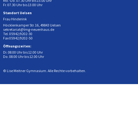
Mo.-Do. 07.30 Uhr bis 15.00 Uhr
Fr. 07.30 Uhr bis 13.00 Uhr
Standort Uelsen
Frau Hinderink
Höcklenkamper Str. 16, 49843 Uelsen
sekretariat@lmg-neuenhaus.de
Tel. 05942/9202-30
Fax 05942/9202-50
Öffnungszeiten:
Di. 08.00 Uhr bis 12.00 Uhr
Do. 08.00 Uhr bis 12.00 Uhr
© Lise Meitner Gymnasium. Alle Rechte vorbehalten.