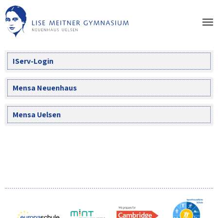
Skip
to
content
IServ-Login
Mensa Neuenhaus
Mensa Uelsen