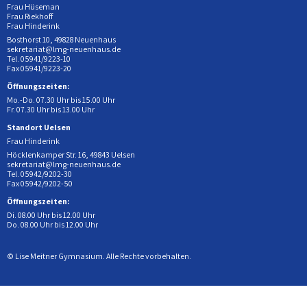
Frau Hüseman
Frau Riekhoff
Frau Hinderink
Bosthorst 10, 49828 Neuenhaus
sekretariat@lmg-neuenhaus.de
Tel. 05941/9223-10
Fax 05941/9223-20
Öffnungszeiten:
Mo.-Do. 07.30 Uhr bis 15.00 Uhr
Fr. 07.30 Uhr bis 13.00 Uhr
Standort Uelsen
Frau Hinderink
Höcklenkamper Str. 16, 49843 Uelsen
sekretariat@lmg-neuenhaus.de
Tel. 05942/9202-30
Fax 05942/9202-50
Öffnungszeiten:
Di. 08.00 Uhr bis 12.00 Uhr
Do. 08.00 Uhr bis 12.00 Uhr
© Lise Meitner Gymnasium. Alle Rechte vorbehalten.