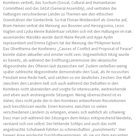
Komitees verteilt, das Sochum (Social, Cultural and Humanitarian
Committee) und das GA1st (General Assembly), und vertraten die
Haltungen verschiedener Länder zu Themen wie den ethischen
Grundsätzen der Gentechnik. So trat Florian Middendorf als Grieche auf,
Bram Heinen vertrat die Meinung aus Bosnien und Herzegovina, Leon
Vügten und Lydia kleine Balderhaar setzten sich mit den Haltungen im Irak
auseinander. Marokko wurde durch Marie Reurik und Ayşe Aydin
repräsentiert und Emma Egbers tat die Meinung der Philipiner kund.
Das Oberthema der Konferenz „Causes of Conflict and Proposal of Peace“
konnte dabei aktueller und ernster nicht sein. Ungewöhnlich hitzig wurde
es bereits, als während der Eröffnungszeremonie der ukrainische
Abgeordnete des Öfteren laut dazwischen rief. Zudem verließen wenig
später zahlreiche Abgeordnete demonstrativ den Saal, als ihr russisches
Pendant eine Rede hielt, und setzten so ein deutliches Zeichen. Die Kluft
zwischen den Ländern ließ sich auch während der Debatten in den
Komitees nicht überwinden und sorgte für interessante, weitreichende
und eben auch anstrengende Sitzungen. Wenig überraschend ist es
daher, dass nicht jede der in den Komitees entworfenen Resolutionen
auch beschlossen wurde. Einen Konsens zwischen so vielen
verschiedenen Ländern zu erlangen, erwies sich wahrlich als schwierig.
Dass man sich während der Sitzungen dem Anlass entsprechend kleidete,
verstand sich von selbst. Der fehlende Schlips und auch das nicht
angebrachte Schuhwerk führten zu schmerzhaften „punishments“. Hier
bewies Ayşe eindeutig Durchhaltevermögen, als sie vor dem gesamten