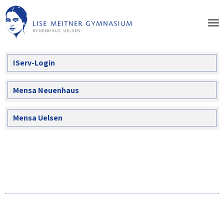
Skip
to
content
IServ-Login
Mensa Neuenhaus
Mensa Uelsen