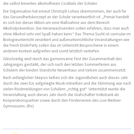
die selbst kreierten alkoholfreien Cocktails der Schüler.
Die Organisation hat erneut Christoph Lohuis übernommen, der auch für
das Gesundheitskonzept an der Schule verantwortlich ist: „Primär handelt
es sich bei dieser Aktion um eine Maßnahme aus dem Bereich
Alkoholprävention. Die Heranwachsenden sollen erfahren, dass man auch
ohne Alkohol sehr viel Spaß haben kann.“ Das Thema Sucht ist curricular im
Biologieunterricht verankert und außerunterrichtliche Veranstaltungen wie
die Fresh-Drink-Party sollen das im Unterricht Besprochene in einem
anderen Kontext aufgreifen und somit letztlich vertiefen.
Gleichzeitig wird durch das gemeinsame Fest der Zusammenhalt des
Jahrganges gestärkt, der sich nach den letzten Sommerferien aus
Schülern der beiden Standorte Neuenhaus und Uelsen zusammensetzt.
Nach anfänglicher Skepsis ließen sich die Jugendlichen auch dieses Jahr
durch die zwei DJs aufgelegte Musik mitreißen und die Stimmung war nach
vielen Rückmeldungen von Schülern „richtig gut“. Unterstützt wurde die
Veranstaltung auch dieses Jahr durch die Grafschafter Volksbank als
Kooperationspartner sowie durch den Förderverein des Lise-Meitner-
Gymnasiums. (lhs)