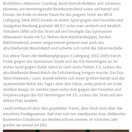
Busfahrten, intensives Coaching durch Hannah Klokkers und Johannes
Alsmeier, ein hervorragender Bezirksentscheid sowie viel Kampf und
Einsatz. Am Ende ist dieser Traum für das jüngere Team der WK III
(Jahrgang 2004-2007) bereits im ersten Spiel gegen den Favoriten und
Gastgeber Nienburg geplatzt. Mit 0:7 verlor man verdient und deutlich.
Trotzdem raffte sich das Team auf und besiegte das Gymnasium
Athenaeum Stade mit 5:2. Neben dem Mädchendoppel, beiden
Mädcheneinzel, einem Jungeneinzel gewann man auch das
abschließende Mixed-Match und sicherte sich somit die Silbermedaille.
Das ältere Team der Wettkampfgruppe II (Jahrgang 2002-2005) trat im
Finale gegen das Gymnasium Stade und die IGS Hemmingen an. Im
ersten Spiel gegen Stade stand es nach sechs Partien 3:3, sodass das
abschließende Mixed-Match die Entscheidung bringen musste. Das Duo
Stina Vrielmann / Leon Jeurink lieferte sich einen großen Kampf und das
spannendste Match des Tages über drei Sätze, verlor jedoch am Ende
denkbar knapp. Im zweiten Spiel verlor man gegen den Favoriten und
Vorjahressieger der IGS Hemmingen mit 2:5, sodass das Team auf den
dritten Platz landete.
Leicht enttäuscht über den geplatzten Traum, aber doch stolz über die
einzelnen Punktgewinne, darf man sich nun zweitbestes bzw. drittbestes
Badminton-Schulteam aus Niedersachsen nennen. Im nächsten Jahr
greifen wir erneut an! (Als)