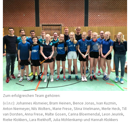
Zum erfolgreichen Team gehören:
(v.l.n.r.): Johannes Alsmeier, Bram Heinen, Bence Jonas, Ivan Kuzmin,
Anton Niemeyer, Nils Wolters, Marie Frese, Stina Vrielmann, Merle Heck, Till
van Dorsten, Anna Frese, Malte Gosen, Carina Bloemendal, Leon Jeurink,
Rieke Klokkers, Lara Riekhoff, Julia Möhlenkamp und Hannah Klokkers