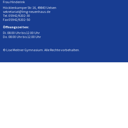
Frau Hinderink
Höcklenkamper Str. 16, 49843 Uelsen
sekretariat@lmg-neuenhaus.de
Tel. 05942/9202-30
Fax 05942/9202-50
Öffnungszeiten:
Di. 08.00 Uhr bis 12.00 Uhr
Do. 08.00 Uhr bis 12.00 Uhr
© Lise Meitner Gymnasium. Alle Rechte vorbehalten.