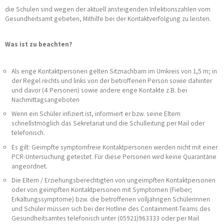
die Schulen sind wegen der aktuell ansteigenden Infektionszahlen vom
Gesundheitsamt gebeten, Mithilfe bei der Kontaktverfolgung zu leisten.
Was ist zu beachten?
Als enge Kontaktpersonen gelten Sitznachbarn im Umkreis von 1,5 m; in
der Regel rechts und links von der betroffenen Person sowie dahinter
und davor (4 Personen) sowie andere enge Kontakte z.B. bei
Nachmittagsangeboten
Wenn ein Schüler infiziert ist, informiert er bzw. seine Eltern
schnellstmöglich das Sekretariat und die Schulleitung per Mail oder
telefonisch.
Es gilt: Geimpfte symptomfreie Kontaktpersonen werden nicht mit einer
PCR-Untersuchung getestet. Für diese Personen wird keine Quarantäne
angeordnet.
Die Eltern / Erziehungsberechtigten von ungeimpften Kontaktpersonen
oder von geimpften Kontaktpersonen mit Symptomen (Fieber;
Erkältungssymptome) bzw. die betroffenen volljährigen Schülerinnen
und Schüler müssen sich bei der Hotline des Containment-Teams des
Gesundheitsamtes telefonisch unter (05921)963333 oder per Mail