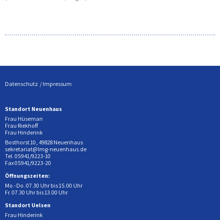
Datenschutz
Impressum
Standort Neuenhaus
Frau Hüseman
Frau Riekhoff
Frau Hinderink
Bosthorst 10, 49828 Neuenhaus
sekretariat@lmg-neuenhaus.de
Tel. 05941/9223-10
Fax 05941/9223-20
Öffnungszeiten:
Mo.-Do. 07.30 Uhr bis 15.00 Uhr
Fr. 07.30 Uhr bis 13.00 Uhr
Standort Uelsen
Frau Hinderink