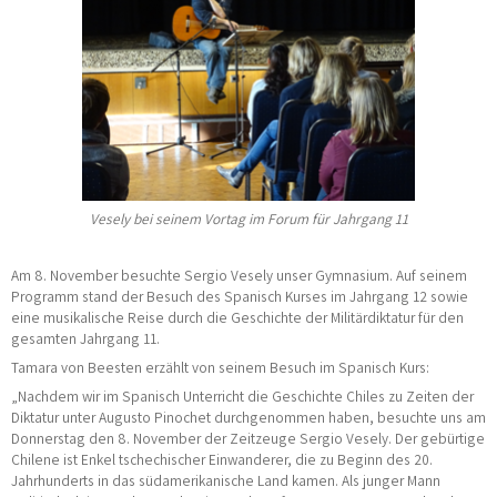
Vesely bei seinem Vortag im Forum für Jahrgang 11
Am 8. November besuchte Sergio Vesely unser Gymnasium. Auf seinem
Programm stand der Besuch des Spanisch Kurses im Jahrgang 12 sowie
eine musikalische Reise durch die Geschichte der Militärdiktatur für den
gesamten Jahrgang 11.
Tamara von Beesten erzählt von seinem Besuch im Spanisch Kurs:
„Nachdem wir im Spanisch Unterricht die Geschichte Chiles zu Zeiten der
Diktatur unter Augusto Pinochet durchgenommen haben, besuchte uns am
Donnerstag den 8. November der Zeitzeuge Sergio Vesely. Der gebürtige
Chilene ist Enkel tschechischer Einwanderer, die zu Beginn des 20.
Jahrhunderts in das südamerikanische Land kamen. Als junger Mann