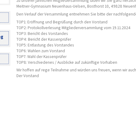
zu unserer jährlichen Mitgliedersammlung laden wir Sie ganz herzlic
Meitner-Gymnasium Neuenhaus-Uelsen, Bosthorst 10, 49828 Neuenh
Den Verlauf der Versammlung entnehmen Sie bitte der nachfolgen
TOP1: Eröffnung und Begrüßung durch den Vorstand
TOP2: Protokollverlesung Mitgliederversammlung vom 19.11.2024
TOP3: Bericht des Vorstandes
ng
TOP4: Bericht der Kassenprüfer
TOP5: Entlastung des Vorstandes
TOP6: Wahlen zum Vorstand
TOP7: Wahl der Kassenprüfer
TOP8: Verschiedenes / Ausblicke auf zukünftige Vorhaben
Wir hoffen auf rege Teilnahme und würden uns freuen, wenn wir auch n
Der Vorstand