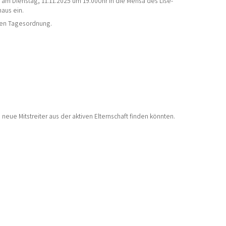
h am Dienstag, 11.11.2025 um 19.00Uhr in die Mensa des Lise-
aus ein.
den Tagesordnung.
eue Mitstreiter aus der aktiven Elternschaft finden könnten.