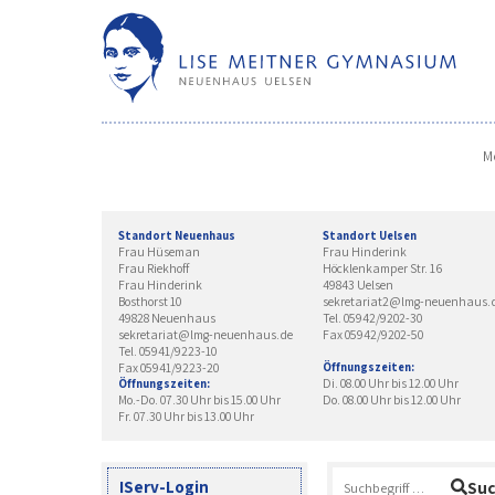
Skip
to
content
M
Standort Neuenhaus
Standort Uelsen
Frau Hüseman
Frau Hinderink
Frau Riekhoff
Höcklenkamper Str. 16
Frau Hinderink
49843 Uelsen
Bosthorst 10
sekretariat2@lmg-neuenhaus.
49828 Neuenhaus
Tel. 05942/9202-30
sekretariat@lmg-neuenhaus.de
Fax 05942/9202-50
Tel. 05941/9223-10
Fax 05941/9223-20
Öffnungszeiten:
Di. 08.00 Uhr bis 12.00 Uhr
Öffnungszeiten:
Mo.-Do. 07.30 Uhr bis 15.00 Uhr
Do. 08.00 Uhr bis 12.00 Uhr
Fr. 07.30 Uhr bis 13.00 Uhr
Suchen
IServ-Login
Su
nach: