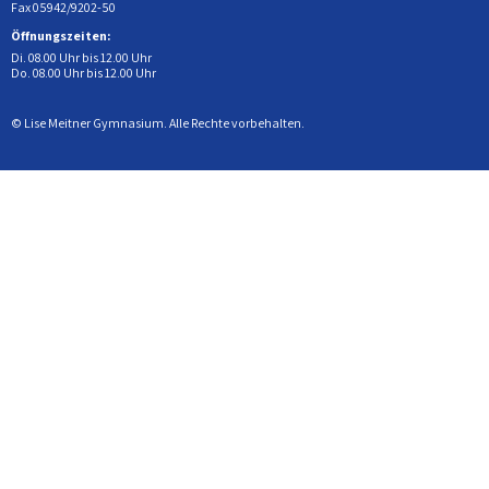
Fax 05942/9202-50
Öffnungszeiten:
Di. 08.00 Uhr bis 12.00 Uhr
Do. 08.00 Uhr bis 12.00 Uhr
© Lise Meitner Gymnasium. Alle Rechte vorbehalten.