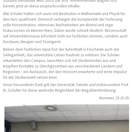
Studium behandelt wird. Doch die acht Teilnehmenden wagten sich
bereits jetzt an diese anspruchsvollen Inhalte.
Alle Schüler hatten sich zuvor mit Bestnoten in Mathematik und Physik für
den Kurs qualifiziert. Dennoch verlangte die Komplexität der Vorlesung
volle Konzentration, intensives Nacharbeiten am Abend und rege
Diskussionen im kleinen Kreis. Dabei wurde schnell deutlich: Wissenschaft
auf Universitätsniveau erfordert nicht nur fachliches Können, sondern auch
Ausdauer, Neugier und Teamgeist.
Neben dem fachlichen Input bot der Aufenthalt in Enschede auch die
Gelegenheit, das universitäre Leben hautnah zu erleben. Die Schüler
erkundeten den Campus, tauschten sich mit Studierenden aus und
knüpften Kontakte zu Gleichgesinnten aus verschiedenen Ländern und
Regionen – ein Austausch, der den Horizont erweiterte und erste Impulse
für die Studienwahl setzen kann.
Unser besonderer Dank gilt der Universität Twente und insbesondere Prof.
Dr. Schuller für diese wertvolle Möglichkeit der Begabtenförderung.
Alsmeier, 15.10.25