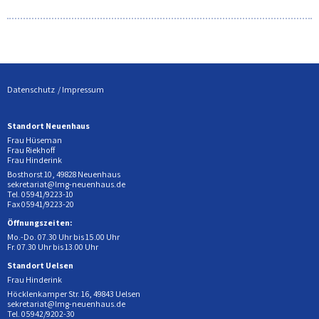
Datenschutz
Impressum
Standort Neuenhaus
Frau Hüseman
Frau Riekhoff
Frau Hinderink
Bosthorst 10, 49828 Neuenhaus
sekretariat@lmg-neuenhaus.de
Tel. 05941/9223-10
Fax 05941/9223-20
Öffnungszeiten:
Mo.-Do. 07.30 Uhr bis 15.00 Uhr
Fr. 07.30 Uhr bis 13.00 Uhr
Standort Uelsen
Frau Hinderink
Höcklenkamper Str. 16, 49843 Uelsen
sekretariat@lmg-neuenhaus.de
Tel. 05942/9202-30