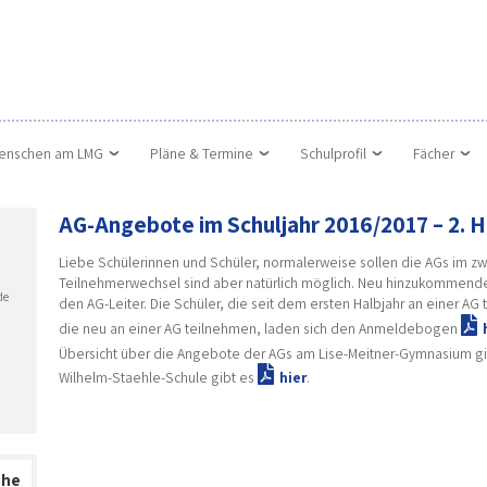
enschen am LMG
Pläne & Termine
Schulprofil
Fächer
AG-Angebote im Schuljahr 2016/2017 – 2. H
Liebe Schülerinnen und Schüler, normalerweise sollen die AGs im zw
Teilnehmerwechsel sind aber natürlich möglich. Neu hinzukommende
de
den AG-Leiter. Die Schüler, die seit dem ersten Halbjahr an einer AG
die neu an einer AG teilnehmen, laden sich den Anmeldebogen
Übersicht über die Angebote der AGs am Lise-Meitner-Gymnasium g
Wilhelm-Staehle-Schule gibt es
hier
.
che