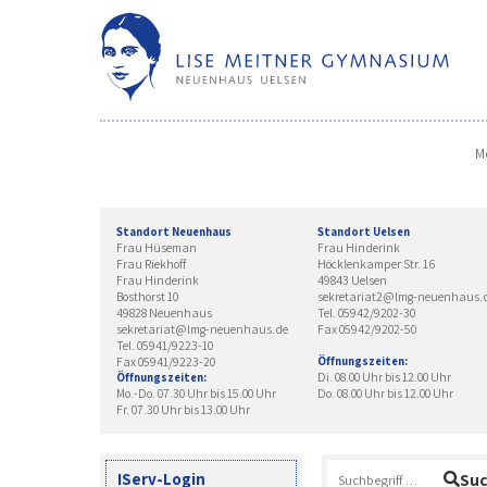
Skip
to
content
M
Standort Neuenhaus
Standort Uelsen
Frau Hüseman
Frau Hinderink
Frau Riekhoff
Höcklenkamper Str. 16
Frau Hinderink
49843 Uelsen
Bosthorst 10
sekretariat2@lmg-neuenhaus.
49828 Neuenhaus
Tel. 05942/9202-30
sekretariat@lmg-neuenhaus.de
Fax 05942/9202-50
Tel. 05941/9223-10
Fax 05941/9223-20
Öffnungszeiten:
Di. 08.00 Uhr bis 12.00 Uhr
Öffnungszeiten:
Mo.-Do. 07.30 Uhr bis 15.00 Uhr
Do. 08.00 Uhr bis 12.00 Uhr
Fr. 07.30 Uhr bis 13.00 Uhr
Suchen
IServ-Login
Su
nach: