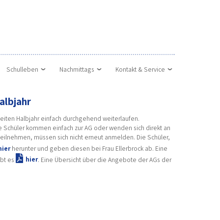
Schulleben
Nachmittags
Kontakt & Service
albjahr
eiten Halbjahr einfach durchgehend weiterlaufen.
 Schüler kommen einfach zur AG oder wenden sich direkt an
 teilnehmen, müssen sich nicht erneut anmelden. Die Schüler,
hier
herunter und geben diesen bei Frau Ellerbrock ab. Eine
ibt es
hier
. Eine Übersicht über die Angebote der AGs der