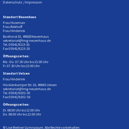
Datenschutz
Impressum
Standort Neuenhaus
Frau Hüseman
Frau Riekhoff
Frau Hinderink
Bosthorst 10, 49828 Neuenhaus
sekretariat@lmg-neuenhaus.de
Tel. 05941/9223-10
Fax 05941/9223-20
Öffnungszeiten:
Mo.-Do. 07.30 Uhr bis 15.00 Uhr
Fr. 07.30 Uhr bis 13.00 Uhr
Standort Uelsen
Frau Hinderink
Höcklenkamper Str. 16, 49843 Uelsen
sekretariat@lmg-neuenhaus.de
Tel. 05942/9202-30
Fax 05942/9202-50
Öffnungszeiten:
Di. 08.00 Uhr bis 12.00 Uhr
Do. 08.00 Uhr bis 12.00 Uhr
© Lise Meitner Gymnasium. Alle Rechte vorbehalten.