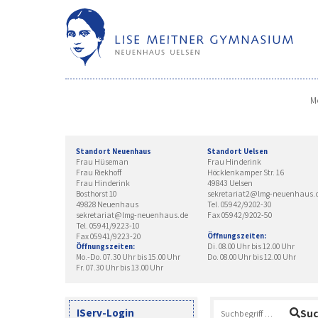
Skip
to
content
M
Standort Neuenhaus
Standort Uelsen
Frau Hüseman
Frau Hinderink
Frau Riekhoff
Höcklenkamper Str. 16
Frau Hinderink
49843 Uelsen
Bosthorst 10
sekretariat2@lmg-neuenhaus.
49828 Neuenhaus
Tel. 05942/9202-30
sekretariat@lmg-neuenhaus.de
Fax 05942/9202-50
Tel. 05941/9223-10
Fax 05941/9223-20
Öffnungszeiten:
Di. 08.00 Uhr bis 12.00 Uhr
Öffnungszeiten:
Mo.-Do. 07.30 Uhr bis 15.00 Uhr
Do. 08.00 Uhr bis 12.00 Uhr
Fr. 07.30 Uhr bis 13.00 Uhr
Suchen
IServ-Login
Su
nach: