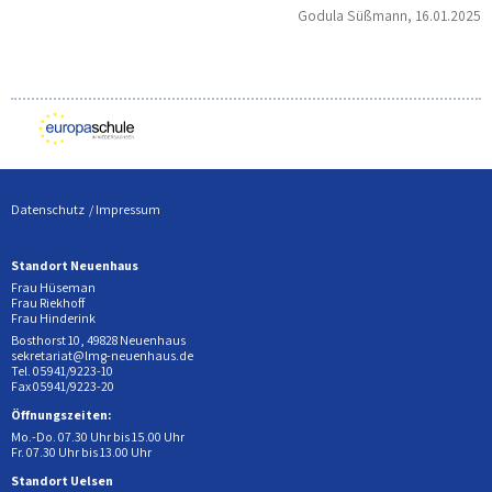
Godula Süßmann, 16.01.2025
Datenschutz
Impressum
Standort Neuenhaus
Frau Hüseman
Frau Riekhoff
Frau Hinderink
Bosthorst 10, 49828 Neuenhaus
sekretariat@lmg-neuenhaus.de
Tel. 05941/9223-10
Fax 05941/9223-20
Öffnungszeiten:
Mo.-Do. 07.30 Uhr bis 15.00 Uhr
Fr. 07.30 Uhr bis 13.00 Uhr
Standort Uelsen