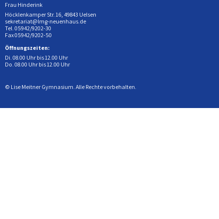
Frau Hinderink
Höcklenkamper Str. 16, 49843 Uelsen
sekretariat@lmg-neuenhaus.de
Tel. 05942/9202-30
Fax 05942/9202-50
Öffnungszeiten:
Di. 08.00 Uhr bis 12.00 Uhr
Do. 08.00 Uhr bis 12.00 Uhr
© Lise Meitner Gymnasium. Alle Rechte vorbehalten.