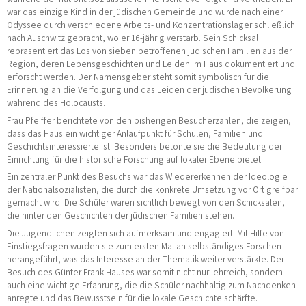
war das einzige Kind in der jüdischen Gemeinde und wurde nach einer
Odyssee durch verschiedene Arbeits- und Konzentrationslager schließlich
nach Auschwitz gebracht, wo er 16-jährig verstarb. Sein Schicksal
repräsentiert das Los von sieben betroffenen jüdischen Familien aus der
Region, deren Lebensgeschichten und Leiden im Haus dokumentiert und
erforscht werden. Der Namensgeber steht somit symbolisch für die
Erinnerung an die Verfolgung und das Leiden der jüdischen Bevölkerung
während des Holocausts.
Frau Pfeiffer berichtete von den bisherigen Besucherzahlen, die zeigen,
dass das Haus ein wichtiger Anlaufpunkt für Schulen, Familien und
Geschichtsinteressierte ist. Besonders betonte sie die Bedeutung der
Einrichtung für die historische Forschung auf lokaler Ebene bietet.
Ein zentraler Punkt des Besuchs war das Wiedererkennen der Ideologie
der Nationalsozialisten, die durch die konkrete Umsetzung vor Ort greifbar
gemacht wird. Die Schüler waren sichtlich bewegt von den Schicksalen,
die hinter den Geschichten der jüdischen Familien stehen.
Die Jugendlichen zeigten sich aufmerksam und engagiert. Mit Hilfe von
Einstiegsfragen wurden sie zum ersten Mal an selbständiges Forschen
herangeführt, was das Interesse an der Thematik weiter verstärkte. Der
Besuch des Günter Frank Hauses war somit nicht nur lehrreich, sondern
auch eine wichtige Erfahrung, die die Schüler nachhaltig zum Nachdenken
anregte und das Bewusstsein für die lokale Geschichte schärfte.