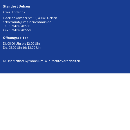
Standort Uelsen
Frau Hinderink
Höcklenkamper Str. 16, 49843 Uelsen
sekretariat@lmg-neuenhaus.de
Tel. 05942/9202-30
Fax 05942/9202-50
Öffnungszeiten:
Di. 08.00 Uhr bis 12.00 Uhr
Do. 08.00 Uhr bis 12.00 Uhr
© Lise Meitner Gymnasium. Alle Rechte vorbehalten.