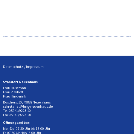
Datenschutz
Impressum
Standort Neuenhaus
Frau Hüseman
Frau Riekhoff
Frau Hinderink
Bosthorst 10, 49828 Neuenhaus
sekretariat@lmg-neuenhaus.de
Tel. 05941/9223-10
Fax 05941/9223-20
Öffnungszeiten:
Mo.-Do. 07.30 Uhr bis 15.00 Uhr
Fr. 07.30 Uhr bis 13.00 Uhr