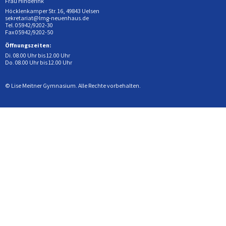
Frau Hinderink
Höcklenkamper Str. 16, 49843 Uelsen
sekretariat@lmg-neuenhaus.de
Tel. 05942/9202-30
Fax 05942/9202-50
Öffnungszeiten:
Di. 08.00 Uhr bis 12.00 Uhr
Do. 08.00 Uhr bis 12.00 Uhr
© Lise Meitner Gymnasium. Alle Rechte vorbehalten.