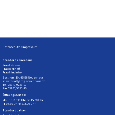
Datenschutz
Impressum
Standort Neuenhaus
Frau Hüseman
Frau Riekhoff
Frau Hinderink
Bosthorst 10, 49828 Neuenhaus
sekretariat@lmg-neuenhaus.de
Tel. 05941/9223-10
Fax 05941/9223-20
Öffnungszeiten:
Mo.-Do. 07.30 Uhr bis 15.00 Uhr
Fr. 07.30 Uhr bis 13.00 Uhr
Standort Uelsen