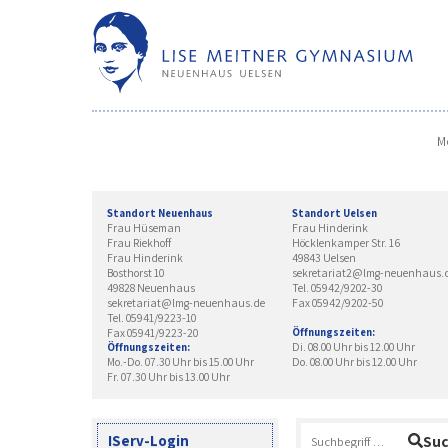
Skip
to
content
M
Standort Neuenhaus
Standort Uelsen
Frau Hüseman
Frau Hinderink
Frau Riekhoff
Höcklenkamper Str. 16
Frau Hinderink
49843 Uelsen
Bosthorst 10
sekretariat2@lmg-neuenhaus.
49828 Neuenhaus
Tel. 05942/9202-30
sekretariat@lmg-neuenhaus.de
Fax 05942/9202-50
Tel. 05941/9223-10
Fax 05941/9223-20
Öffnungszeiten:
Di. 08.00 Uhr bis 12.00 Uhr
Öffnungszeiten:
Mo.-Do. 07.30 Uhr bis 15.00 Uhr
Do. 08.00 Uhr bis 12.00 Uhr
Fr. 07.30 Uhr bis 13.00 Uhr
Suchen
IServ-Login
Su
nach: