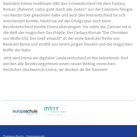
Nachdem Emma Veeltmann (6B) den Schulentscheid mit dem Fantasy-
Roman „Rubinrot. Liebe geht durch alle Zeiten“ aus der Edelstein-Trilogie
von Kerstin Gier gewonnen hatte und auch den Kreisentscheid für sich
entscheiden konnte, bleibt sie auf der Erfolgsspur. Auch beim
Bezirksentscheid konnte Emma überzeugen: Sie nahm die Zuhörer mit in
die Welt der magischen Geschöpfe. Der Fantasy-Roman "Die Chroniken
von Mistle End. Der Greif erwacht" ist der erste Band der Reihe von
Benedict Mirow und erzählt von einem jungen Druiden und die magischen
Kräfte der Natur.
Jetzt wird Emma am digitalen Landesentscheid im Mai teilnehmen. Dort
werden alle BezirkssiegerInnen einen neuen Beitrag einreichen.
Herzlichen Glückwunsch Emma, wir drücken dir die Daumen!
Datenschutz
Impressum