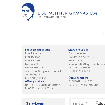
Skip
to
content
M
Standort Neuenhaus
Standort Uelsen
Frau Hüseman
Frau Hinderink
Frau Riekhoff
Höcklenkamper Str. 16
Frau Hinderink
49843 Uelsen
Bosthorst 10
sekretariat2@lmg-neuenhaus.
49828 Neuenhaus
Tel. 05942/9202-30
sekretariat@lmg-neuenhaus.de
Fax 05942/9202-50
Tel. 05941/9223-10
Fax 05941/9223-20
Öffnungszeiten:
Di. 08.00 Uhr bis 12.00 Uhr
Öffnungszeiten:
Mo.-Do. 07.30 Uhr bis 15.00 Uhr
Do. 08.00 Uhr bis 12.00 Uhr
Fr. 07.30 Uhr bis 13.00 Uhr
Suchen
IServ-Login
Su
nach: