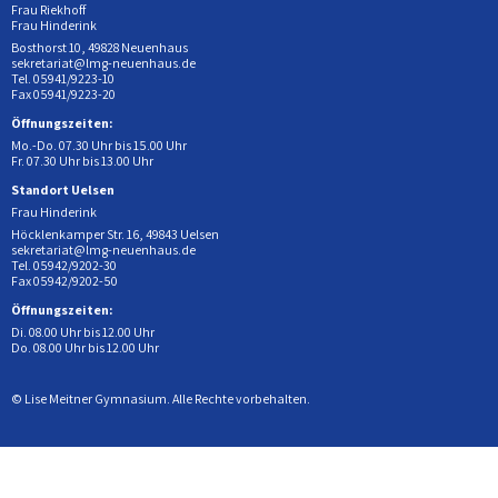
Frau Riekhoff
Frau Hinderink
Bosthorst 10, 49828 Neuenhaus
sekretariat@lmg-neuenhaus.de
Tel. 05941/9223-10
Fax 05941/9223-20
Öffnungszeiten:
Mo.-Do. 07.30 Uhr bis 15.00 Uhr
Fr. 07.30 Uhr bis 13.00 Uhr
Standort Uelsen
Frau Hinderink
Höcklenkamper Str. 16, 49843 Uelsen
sekretariat@lmg-neuenhaus.de
Tel. 05942/9202-30
Fax 05942/9202-50
Öffnungszeiten:
Di. 08.00 Uhr bis 12.00 Uhr
Do. 08.00 Uhr bis 12.00 Uhr
© Lise Meitner Gymnasium. Alle Rechte vorbehalten.