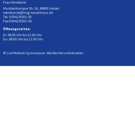
Frau Hinderink
Höcklenkamper Str. 16, 49843 Uelsen
sekretariat@lmg-neuenhaus.de
Tel. 05942/9202-30
Fax 05942/9202-50
Öffnungszeiten:
Di. 08.00 Uhr bis 12.00 Uhr
Do. 08.00 Uhr bis 12.00 Uhr
© Lise Meitner Gymnasium. Alle Rechte vorbehalten.