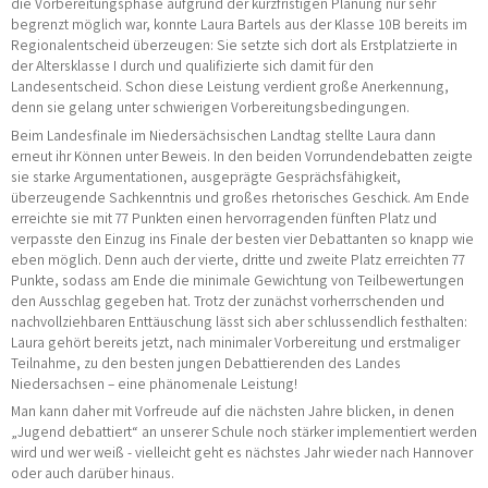
die Vorbereitungsphase aufgrund der kurzfristigen Planung nur sehr
begrenzt möglich war, konnte Laura Bartels aus der Klasse 10B bereits im
Regionalentscheid überzeugen: Sie setzte sich dort als Erstplatzierte in
der Altersklasse I durch und qualifizierte sich damit für den
Landesentscheid. Schon diese Leistung verdient große Anerkennung,
denn sie gelang unter schwierigen Vorbereitungsbedingungen.
Beim Landesfinale im Niedersächsischen Landtag stellte Laura dann
erneut ihr Können unter Beweis. In den beiden Vorrundendebatten zeigte
sie starke Argumentationen, ausgeprägte Gesprächsfähigkeit,
überzeugende Sachkenntnis und großes rhetorisches Geschick. Am Ende
erreichte sie mit 77 Punkten einen hervorragenden fünften Platz und
verpasste den Einzug ins Finale der besten vier Debattanten so knapp wie
eben möglich. Denn auch der vierte, dritte und zweite Platz erreichten 77
Punkte, sodass am Ende die minimale Gewichtung von Teilbewertungen
den Ausschlag gegeben hat. Trotz der zunächst vorherrschenden und
nachvollziehbaren Enttäuschung lässt sich aber schlussendlich festhalten:
Laura gehört bereits jetzt, nach minimaler Vorbereitung und erstmaliger
Teilnahme, zu den besten jungen Debattierenden des Landes
Niedersachsen – eine phänomenale Leistung!
Man kann daher mit Vorfreude auf die nächsten Jahre blicken, in denen
„Jugend debattiert“ an unserer Schule noch stärker implementiert werden
wird und wer weiß - vielleicht geht es nächstes Jahr wieder nach Hannover
oder auch darüber hinaus.