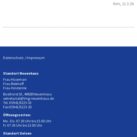
Krm, 11.3.26
Datenschutz
Impressum
Standort Neuenhaus
Frau Hüseman
Frau Riekhoff
Frau Hinderink
Bosthorst 10, 49828 Neuenhaus
sekretariat@lmg-neuenhaus.de
Tel. 05941/9223-10
Fax 05941/9223-20
Öffnungszeiten:
Mo.-Do. 07.30 Uhr bis 15.00 Uhr
Fr. 07.30 Uhr bis 13.00 Uhr
Standort Uelsen