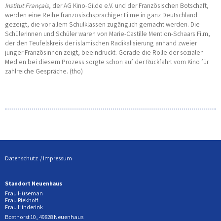
Institut Français
, der AG Kino-Gilde e.V. und der Französischen Botschaft,
werden eine Reihe französischsprachiger Filme in ganz Deutschland
gezeigt, die vor allem Schulklassen zugänglich gemacht werden. Die
Schülerinnen und Schüler waren von Marie-Castille Mention-Schaars Film,
der den Teufelskreis der islamischen Radikalisierung anhand zweier
junger Französinnen zeigt, beeindruckt. Gerade die Rolle der sozialen
Medien bei diesem Prozess sorgte schon auf der Rückfahrt vom Kino für
zahlreiche Gespräche. (tho)
Datenschutz
Impressum
Standort Neuenhaus
Frau Hüseman
Frau Riekhoff
Frau Hinderink
Bosthorst 10, 49828 Neuenhaus