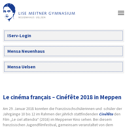
Skip
to
content
IServ-Login
Mensa Neuenhaus
Mensa Uelsen
Le cinéma français – Cinéfête 2018 in Meppen
Am 29. Januar 2018 konnten die Französischschülerinnen und -schüler der
Jahrgänge 10 bis 12 im Rahmen der jährlich stattfindenden
Cinéfête
den
Film „Le ciel attendra“ (2016) im Meppener Kino sehen. Bei diesem
französischen Jugendfilmfestival, gemeinsam veranstaltet von dem