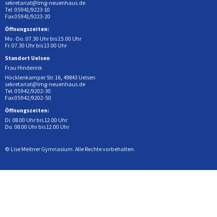
sekretariat@lmg-neuenhaus.de
Tel. 05941/9223-10
Fax 05941/9223-20
Öffnungszeiten:
Mo.-Do. 07.30 Uhr bis 15.00 Uhr
Fr. 07.30 Uhr bis 13.00 Uhr
Standort Uelsen
Frau Hinderink
Höcklenkamper Str. 16, 49843 Uelsen
sekretariat@lmg-neuenhaus.de
Tel. 05942/9202-30
Fax 05942/9202-50
Öffnungszeiten:
Di. 08.00 Uhr bis 12.00 Uhr
Do. 08.00 Uhr bis 12.00 Uhr
© Lise Meitner Gymnasium. Alle Rechte vorbehalten.