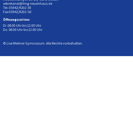
sekretariat@lmg-neuenhaus.de
Tel. 05942/9202-30
Fax 05942/9202-50
Öffnungszeiten:
Di. 08.00 Uhr bis 12.00 Uhr
Do. 08.00 Uhr bis 12.00 Uhr
© Lise Meitner Gymnasium. Alle Rechte vorbehalten.