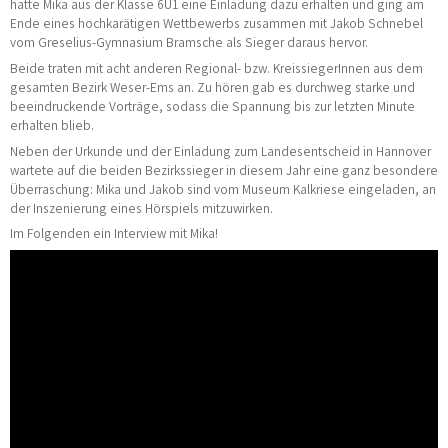
hatte Mika aus der Klasse 6U1 eine Einladung dazu erhalten und ging am
Ende eines hochkarätigen Wettbewerbs zusammen mit Jakob Schnebel
vom Greselius-Gymnasium Bramsche als Sieger daraus hervor.
Beide traten mit acht anderen Regional- bzw. KreissiegerInnen aus dem
gesamten Bezirk Weser-Ems an. Zu hören gab es durchweg starke und
beeindruckende Vorträge, sodass die Spannung bis zur letzten Minute
erhalten blieb.
Neben der Urkunde und der Einladung zum Landesentscheid in Hannover
wartete auf die beiden Bezirkssieger in diesem Jahr eine ganz besondere
Überraschung: Mika und Jakob sind vom Museum Kalkriese eingeladen, an
der Inszenierung eines Hörspiels mitzuwirken.
Im Folgenden ein Interview mit Mika!