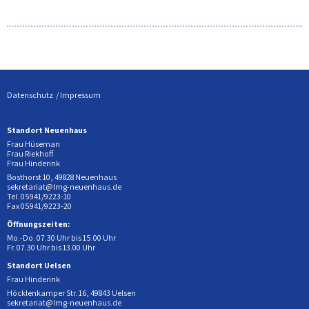
Datenschutz
Impressum
Standort Neuenhaus
Frau Hüseman
Frau Riekhoff
Frau Hinderink
Bosthorst 10, 49828 Neuenhaus
sekretariat@lmg-neuenhaus.de
Tel. 05941/9223-10
Fax 05941/9223-20
Öffnungszeiten:
Mo.-Do. 07.30 Uhr bis 15.00 Uhr
Fr. 07.30 Uhr bis 13.00 Uhr
Standort Uelsen
Frau Hinderink
Höcklenkamper Str. 16, 49843 Uelsen
sekretariat@lmg-neuenhaus.de