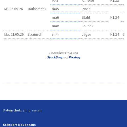
MA3
Almeier
N1.22
Mi. 06.05.26
Mathematik
ma5
Rode
ma6
Stahl
N1.24
ma8
Jeurink
Mo. 11.05.26
Spanisch
sn4
Jäger
N1.24
Sp
Lizenzfreies Bild von
StockSnap
auf
Pixabay
Datenschutz
Impressum
Standort Neuenhaus