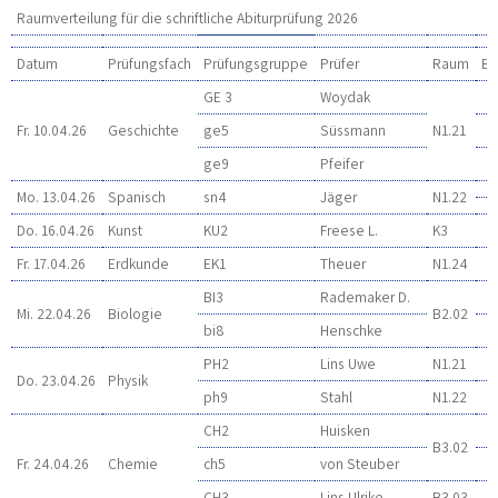
Raumverteilung für die schriftliche Abiturprüfung 2026
Datum
Prüfungsfach
Prüfungsgruppe
Prüfer
Raum
Be
GE 3
Woydak
Fr. 10.04.26
Geschichte
ge5
Süssmann
N1.21
ge9
Pfeifer
Mo. 13.04.26
Spanisch
sn4
Jäger
N1.22
Do. 16.04.26
Kunst
KU2
Freese L.
K3
Fr. 17.04.26
Erdkunde
EK1
Theuer
N1.24
BI3
Rademaker D.
Mi. 22.04.26
Biologie
B2.02
bi8
Henschke
PH2
Lins Uwe
N1.21
Do. 23.04.26
Physik
ph9
Stahl
N1.22
CH2
Huisken
B3.02
Fr. 24.04.26
Chemie
ch5
von Steuber
CH3
Lins Ulrike
B3.03