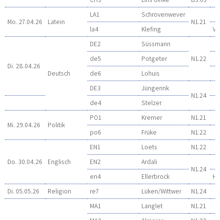
LA1
Schrovenwever
Mo. 27.04.26
Latein
N1.21
la4
Klefing
Vo
DE2
Süssmann
de5
Potgeter
N1.22
Di. 28.04.26
Deutsch
de6
Lohuis
DE3
Jüngerink
N1.24
de4
Stelzer
PO1
Kremer
N1.21
Mi. 29.04.26
Politik
po6
Früke
N1.22
EN1
Loets
N1.22
Do. 30.04.26
Englisch
EN2
Ardali
N1.24
en4
Ellerbrock
Hö
Di. 05.05.26
Religion
re7
Lüken/Wittwer
N1.24
MA1
Langlet
N1.21