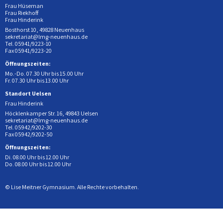
Frau Hüseman
Frau Riekhoff
Frau Hinderink
Bosthorst 10, 49828 Neuenhaus
sekretariat@lmg-neuenhaus.de
Tel. 05941/9223-10
Fax 05941/9223-20
Öffnungszeiten:
Mo.-Do. 07.30 Uhr bis 15.00 Uhr
Fr. 07.30 Uhr bis 13.00 Uhr
Standort Uelsen
Frau Hinderink
Höcklenkamper Str. 16, 49843 Uelsen
sekretariat@lmg-neuenhaus.de
Tel. 05942/9202-30
Fax 05942/9202-50
Öffnungszeiten:
Di. 08.00 Uhr bis 12.00 Uhr
Do. 08.00 Uhr bis 12.00 Uhr
© Lise Meitner Gymnasium. Alle Rechte vorbehalten.