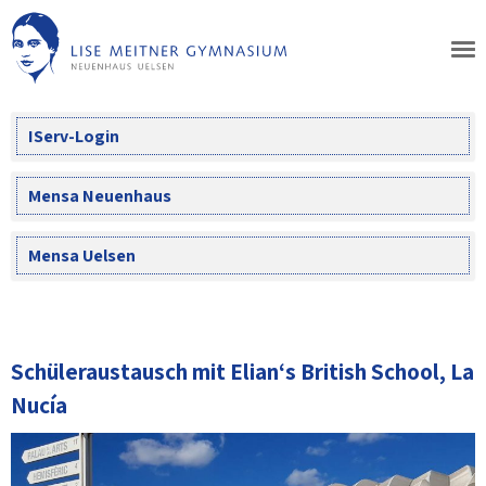
Skip
to
content
IServ-Login
Mensa Neuenhaus
Mensa Uelsen
Schüleraustausch mit Elian‘s British School, La
Nucía