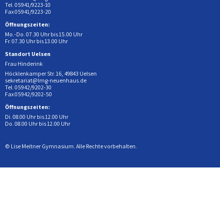
Tel. 05941/9223-10
Fax 05941/9223-20
Öffnungszeiten:
Mo.-Do. 07.30 Uhr bis 15.00 Uhr
Fr. 07.30 Uhr bis 13.00 Uhr
Standort Uelsen
Frau Hinderink
Höcklenkamper Str. 16, 49843 Uelsen
sekretariat@lmg-neuenhaus.de
Tel. 05942/9202-30
Fax 05942/9202-50
Öffnungszeiten:
Di. 08.00 Uhr bis 12.00 Uhr
Do. 08.00 Uhr bis 12.00 Uhr
© Lise Meitner Gymnasium. Alle Rechte vorbehalten.