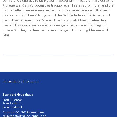
von Valencia und das Fallas Museum, wobei wir mittags die mascletà (eine
Art Feuerwerk) als Vorboten des traditionellen Festes schon hören und die
traditionellen Kleider überall in der Stadt bestaunen konnten. Aber auch
das bunte Städtchen Villajoyosa mit der Schokoladenfabrik, Alicante mit
dem Museo Ocean Volvo Race und der Safaripark Aitana lohnten den
Besuch. Insgesamt war es wieder eine ganz besondere Erfahrung für
unsere Schüler, die ihnen sicher noch lange in Erinnerung bleiben wird.
(kla)
Datenschutz
Impressum
Standort Neuenhaus
Frau Hüseman
Frau Riekhoff
Frau Hinderink
Bosthorst 10, 49828 Neuenhaus
sekretariat@lmg-neuenhaus.de