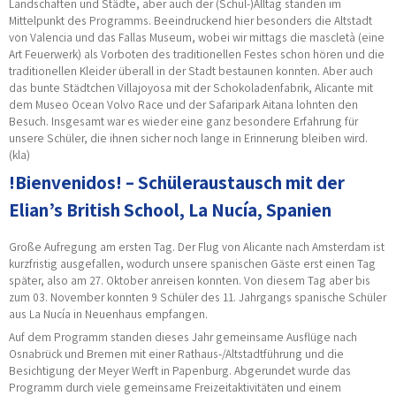
Landschaften und Städte, aber auch der (Schul-)Alltag standen im
Mittelpunkt des Programms. Beeindruckend hier besonders die Altstadt
von Valencia und das Fallas Museum, wobei wir mittags die mascletà (eine
Art Feuerwerk) als Vorboten des traditionellen Festes schon hören und die
traditionellen Kleider überall in der Stadt bestaunen konnten. Aber auch
das bunte Städtchen Villajoyosa mit der Schokoladenfabrik, Alicante mit
dem Museo Ocean Volvo Race und der Safaripark Aitana lohnten den
Besuch. Insgesamt war es wieder eine ganz besondere Erfahrung für
unsere Schüler, die ihnen sicher noch lange in Erinnerung bleiben wird.
(kla)
!Bienvenidos! – Schüleraustausch mit der
Elian’s British School, La Nucía, Spanien
Große Aufregung am ersten Tag. Der Flug von Alicante nach Amsterdam ist
kurzfristig ausgefallen, wodurch unsere spanischen Gäste erst einen Tag
später, also am 27. Oktober anreisen konnten. Von diesem Tag aber bis
zum 03. November konnten 9 Schüler des 11. Jahrgangs spanische Schüler
aus La Nucía in Neuenhaus empfangen.
Auf dem Programm standen dieses Jahr gemeinsame Ausflüge nach
Osnabrück und Bremen mit einer Rathaus-/Altstadtführung und die
Besichtigung der Meyer Werft in Papenburg. Abgerundet wurde das
Programm durch viele gemeinsame Freizeitaktivitäten und einem