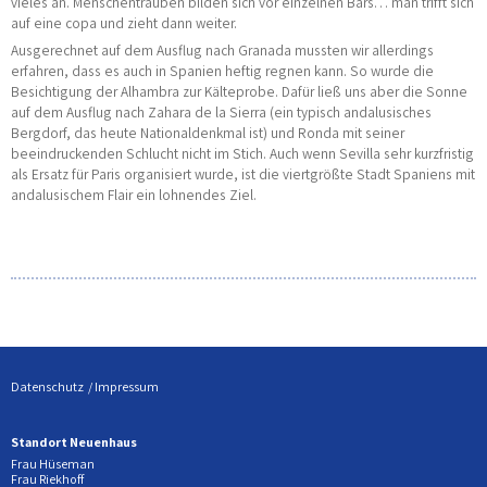
vieles an. Menschentrauben bilden sich vor einzelnen Bars… man trifft sich
auf eine copa und zieht dann weiter.
Ausgerechnet auf dem Ausflug nach Granada mussten wir allerdings
erfahren, dass es auch in Spanien heftig regnen kann. So wurde die
Besichtigung der Alhambra zur Kälteprobe. Dafür ließ uns aber die Sonne
auf dem Ausflug nach Zahara de la Sierra (ein typisch andalusisches
Bergdorf, das heute Nationaldenkmal ist) und Ronda mit seiner
beeindruckenden Schlucht nicht im Stich. Auch wenn Sevilla sehr kurzfristig
als Ersatz für Paris organisiert wurde, ist die viertgrößte Stadt Spaniens mit
andalusischem Flair ein lohnendes Ziel.
Datenschutz
Impressum
Standort Neuenhaus
Frau Hüseman
Frau Riekhoff