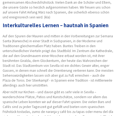
gemeinsamen Abschiedsfrühstück. Vielen Dank an die Schüler und Eltern,
die unsere Gäste so herzlich aufgenommen haben. Wir freuen uns schon
auf unsere Fahrt Anfang März nach Spanien, die sicherlich ebenso schön
und ereignisreich sein wird. (kla)
Interkulturelles Lernen – hautnah in Spanien
Auf den Spuren der Mauren und mitten in den Vorbereitungen zur Semana
Santa (Karwoche) in einer Stadt in Südspanien, in der Moderne und
Traditionen gleichermaßen Platz haben. Buntes Treiben in den
unterschiedlichen Vierteln prägt das Stadtbild. Im Zentrum die Kathedrale,
die auf den Grundmauern einer Moschee erbaut worden ist, mit ihrer
berühmten Giralda, dem Glockenturm, der heute das Wahrzeichen der
Stadt ist. Das Stadtzentrum von Sevilla ist ein dichtes Gewirr alter, enger
Gassen, in denen man schnell die Orientierung verlieren kann. Die meisten
Sehenswürdigkeiten lassen sich aber gut zu Fuß erreichen – auch die
Plaza de Toros. Der Stierkampf - in Spanien eine Tradition - ist mittlerweile
allerdings auch hier umstritten.
Aber nicht nur Kirchen – und davon gibt es sehr viele in Sevilla –
wunderschöne Plätze, Patios und Kunstschätze, sondern vor allem das
spanische Leben konnten wir auf dieser Fahrt spüren. Die vielen Bars und
Cafés sind zu jeder Tageszeit gut gefüllt und bieten vom spanischen
Frühstück tostadas, zumo de naranja y café bis zu tapas oder menu del día