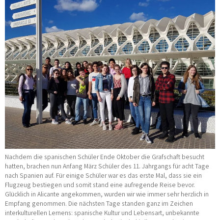
Nachdem die spanischen Schüler Ende Oktober die Grafschaft besucht
hatten, brachen nun Anfang März Schüler des 11. Jahrgangs für acht Tage
nach Spanien auf. Für einige Schüler war es das erste Mal, dass sie ein
Flugzeug bestiegen und somit stand eine aufregende Reise bevor.
Glücklich in Alicante angekommen, wurden wir wie immer sehr herzlich in
Empfang genommen. Die nächsten Tage standen ganz im Zeichen
interkulturellen Lernens: spanische Kultur und Lebensart, unbekannte